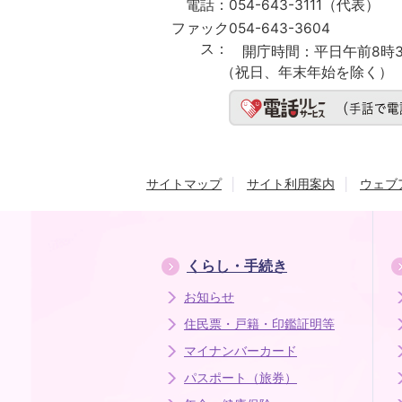
電話：
054-643-3111（代表）
ファック
054-643-3604
ス：
開庁時間：
平日午前8時3
（祝日、年末年始を除く）
サイトマップ
サイト利用案内
ウェブ
くらし・手続き
お知らせ
住民票・戸籍・印鑑証明等
マイナンバーカード
パスポート（旅券）