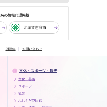
色
色
色
を
を
を
黒
青
白
色
色
色
生時の情報代理掲載
に
に
に
す
す
す
北海道恵庭市
る
る
る
例規集
お問い合わせ
文化・スポーツ・観光
文化・芸術
スポーツ
観光
ふじえだ花回廊