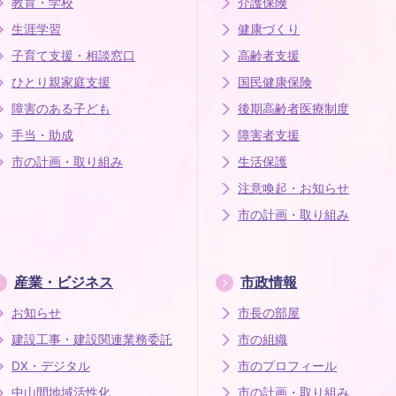
教育・学校
介護保険
生涯学習
健康づくり
子育て支援・相談窓口
高齢者支援
ひとり親家庭支援
国民健康保険
障害のある子ども
後期高齢者医療制度
手当・助成
障害者支援
市の計画・取り組み
生活保護
注意喚起・お知らせ
市の計画・取り組み
産業・ビジネス
市政情報
お知らせ
市長の部屋
建設工事・建設関連業務委託
市の組織
DX・デジタル
市のプロフィール
中山間地域活性化
市の計画・取り組み