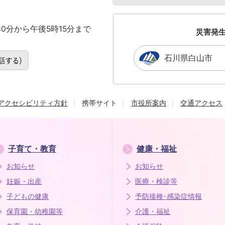
0分から午後5時15分まで
災害発
石川県白山市
アクセシビリティ方針
携帯サイト
市役所案内
交通アクセス
子育て・教育
健康・福祉
お知らせ
お知らせ
妊娠・出産
医療・検診等
子どもの健康
予防接種･感染症情報
保育園・幼稚園等
介護・福祉