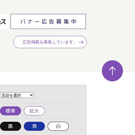
広告掲載を募集しています。
ペ
ー
ジ
の
先
頭
へ
標
拡
準
大
背
背
背
景
景
景