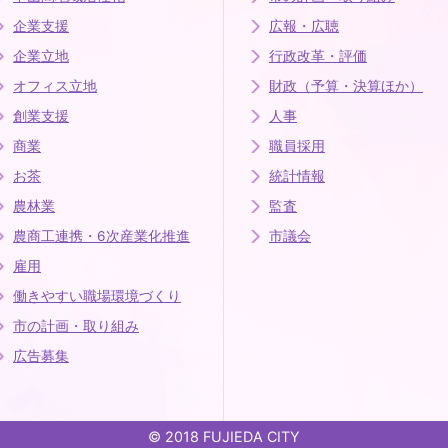
企業支援
広報・広聴
企業立地
行政改革・評価
オフィス立地
財政（予算・決算ほか）
創業支援
人事
商業
職員採用
お茶
統計情報
農林業
監査
農商工連携・6次産業化推進
市議会
雇用
働きやすい職場環境づくり
市の計画・取り組み
広告募集
© 2018 FUJIEDA CITY