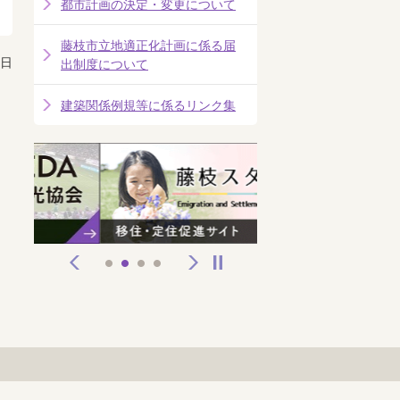
都市計画の決定・変更について
藤枝市立地適正化計画に係る届
8日
出制度について
建築関係例規等に係るリンク集
前へ
次へ
停止
1
2
3
4