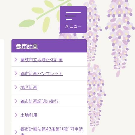
都市計画
藤枝市立地適正化計画
都市計画パンフレット
地区計画
都市計画証明の発行
土地利用
都市計画法第43条第1項許可申請