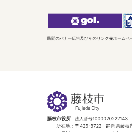
民間のバナー広告及びそのリンク先ホームペ
藤
枝
市
Fujieda
City
藤枝市役所
法人番号1000020222143
所在地：
〒426-8722 静岡県藤枝市