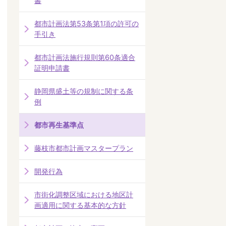
書
都市計画法第53条第1項の許可の
手引き
都市計画法施行規則第60条適合
証明申請書
静岡県盛土等の規制に関する条
例
都市再生基準点
藤枝市都市計画マスタープラン
開発行為
市街化調整区域における地区計
画適用に関する基本的な方針