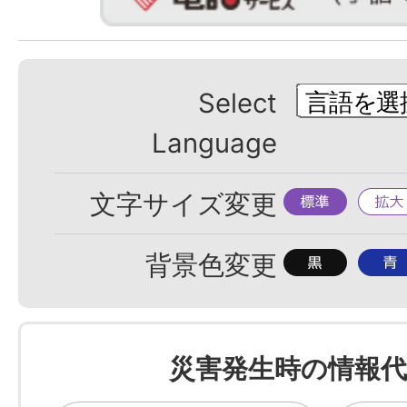
Select
Language
標
拡
文字サイズ変更
準
大
背
背
背景色変更
景
景
色
色
を
を
災害発生時の情報代
黒
青