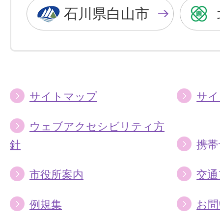
色
色
石川県白山市
に
に
す
す
る
る
サイトマップ
サイ
ウェブアクセシビリティ方
針
携帯
市役所案内
交通
例規集
お問