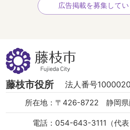
広告掲載を募集してい
藤
枝
市
Fujieda
藤枝市役所
法人番号1000020
City
所在地：
〒426-8722 静岡県
電話：
054-643-3111（代