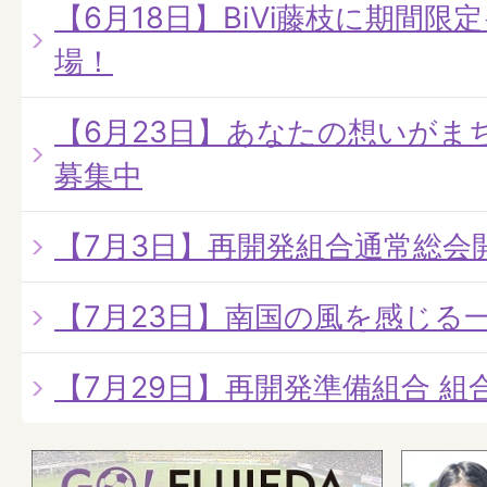
【6月18日】BiVi藤枝に期間
場！
【6月23日】あなたの想いがま
募集中
【7月3日】再開発組合通常総会
【7月23日】南国の風を感じる
【7月29日】再開発準備組合 