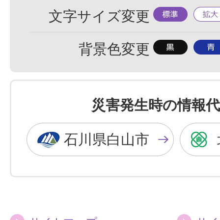
標
拡
文字サイズ変更
準
大
背
背
背景色変更
景
景
色
色
を
を
災害発生時の情報代
黒
青
色
色
石川県白山市
に
に
す
す
る
る