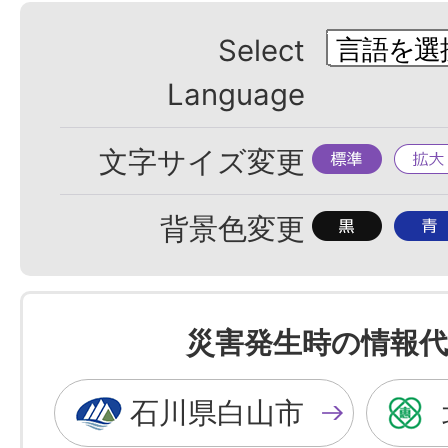
Select
Language
標
拡
文字サイズ変更
準
大
背
背
背景色変更
景
景
色
色
を
を
災害発生時の情報代
黒
青
色
色
石川県白山市
に
に