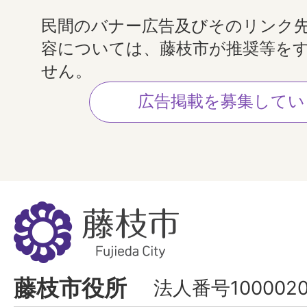
民間のバナー広告及びそのリンク
容については、藤枝市が推奨等を
せん。
広告掲載を募集してい
藤
枝
市
Fujieda
藤枝市役所
法人番号1000020
City