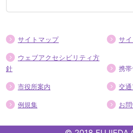
す
す
る
る
サイトマップ
サイ
ウェブアクセシビリティ方
針
携帯
市役所案内
交通
例規集
お問
© 2018 FUJIEDA 