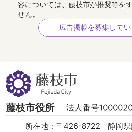
容については、藤枝市が推奨等を
せん。
広告掲載を募集してい
藤
枝
市
Fujieda
藤枝市役所
法人番号1000020
City
所在地：
〒426-8722 静岡県