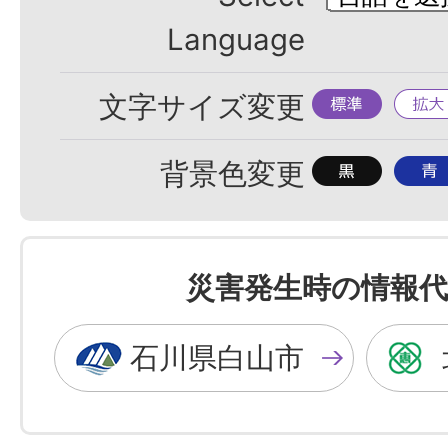
Language
標
拡
文字サイズ変更
準
大
背
背
背景色変更
景
景
色
色
を
を
災害発生時の情報代
黒
青
色
色
石川県白山市
に
に
す
す