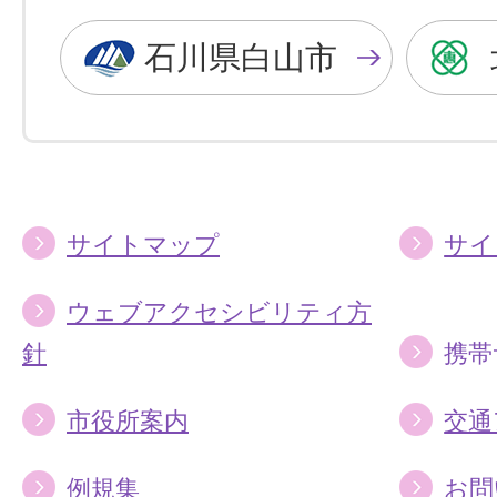
黒
青
色
色
石川県白山市
に
に
す
す
る
る
サイトマップ
サイ
ウェブアクセシビリティ方
針
携帯
市役所案内
交通
例規集
お問