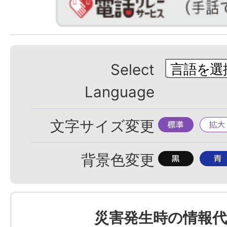
Select
Language
標
拡
文字サイズ変更
準
大
背
背
背景色変更
景
景
色
色
を
を
災害発生時の情報代