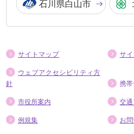
色
色
石川県白山市
に
に
す
す
る
る
サイトマップ
サイ
ウェブアクセシビリティ方
針
携帯
市役所案内
交通
例規集
お問