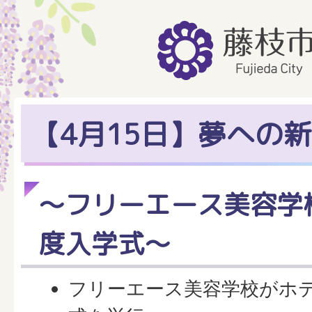
【4月15日】夢への
～フリーエース美容学
度入学式～
フリーエース美容学校がホ