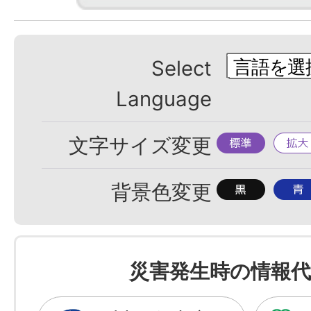
Select
Language
標
拡
文字サイズ変更
準
大
背
背
背景色変更
景
景
色
色
を
を
災害発生時の情報代
黒
青