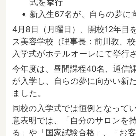
式を挙行
新入生67名が、自らの夢に
4月8日（月曜日）、開校12年目
ス美容学校（理事長：前川敦、校
入学式がホテルオーレにて挙行
今年度は、昼間課程40名、通信課
が入学し、自らの夢に向かい新
ました。
同校の入学式では恒例となって
意表明では、「自分のサロンを
る」や「国家試験合格」、「お