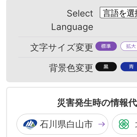
Select
Language
標
拡
文字サイズ変更
準
大
背
背
背景色変更
景
景
色
色
を
を
災害発生時の情報代
黒
青
色
色
石川県白山市
に
に