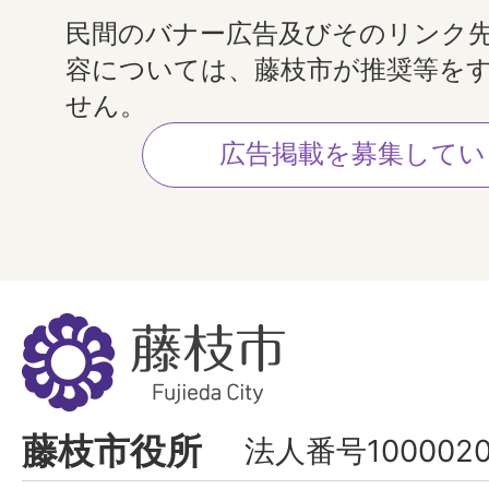
民間のバナー広告及びそのリンク
容については、藤枝市が推奨等を
せん。
広告掲載を募集してい
藤
枝
市
Fujieda
藤枝市役所
法人番号1000020
City