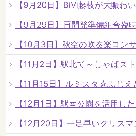
【9月20日】BiVi藤枝が大賑わ
【9月29日】再開発準備組合臨
【10月3日】秋空の吹奏楽コン
【11月2日】駅北て～しゃばス
【11月15日】ルミスタ☆ふじ
【12月1日】駅南公園を活用し
【12月20日】一足早いクリス