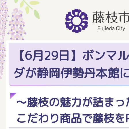
【6月29日】ボンマ
ダが静岡伊勢丹本館
～藤枝の魅力が詰まっ
こだわり商品で藤枝をP