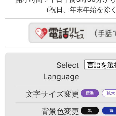
（祝日、年末年始を除
Select
Language
標
拡
文字サイズ変更
準
大
背
背
背景色変更