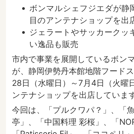
ボンマルシェフジエダが静
目のアンテナショップを出
ジェラートやサッカークッ
い逸品も販売
市内で事業を展開しているボン
が、静岡伊勢丹本館地階フードス
28日（水曜日）～7月4日（火曜
ンテナショップを出店していま
今回は、「プルクワパ？」、「魚
亭」、「中国料理 彩桜」、「NORI 
「Patisserie Fil」、「ココ