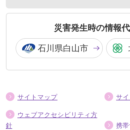
景
景
色
色
を
を
災害発生時の情報代
黒
青
色
色
石川県白山市
に
に
す
す
る
る
サイトマップ
サイ
ウェブアクセシビリティ方
針
携帯