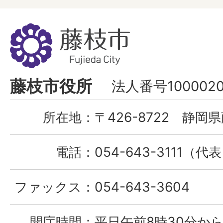
藤
枝
市
Fujieda
藤枝市役所
法人番号1000020
City
所在地：
〒426-8722 静岡県
電話：
054-643-3111（代
ファックス：
054-643-3604
開庁時間：
平日午前8時30分から