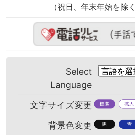
（祝日、年末年始を除
Select
Language
標
拡
文字サイズ変更
準
大
背
背
背景色変更
景
景