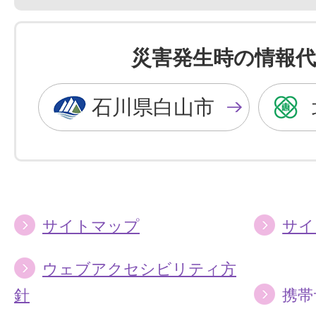
色
色
を
を
災害発生時の情報代
黒
青
色
色
石川県白山市
に
に
す
す
る
る
サイトマップ
サイ
ウェブアクセシビリティ方
針
携帯