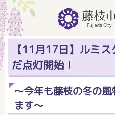
【11月17日】ルミ
だ点灯開始！
～今年も藤枝の冬の風
ます～