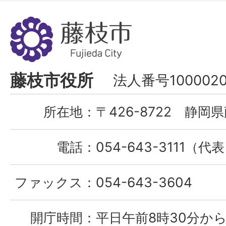
藤
枝
市
Fujieda
藤枝市役所
法人番号1000020
City
所在地：
〒426-8722 静岡県
電話：
054-643-3111（代
ファックス：
054-643-3604
開庁時間：
平日午前8時30分から