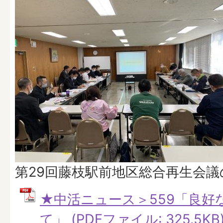
第29回藤枝駅前地区総合再生会議
★中活ニュース＞559「良好
て」 (PDFファイル: 325.5KB