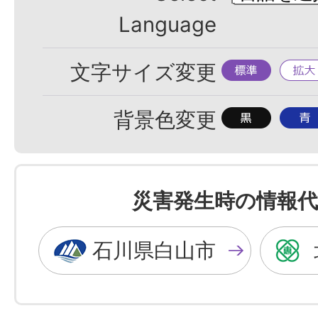
Language
標
拡
文字サイズ変更
準
大
背
背
背景色変更
景
景
色
色
を
を
災害発生時の情報代
黒
青
色
色
石川県白山市
に
に
す
す