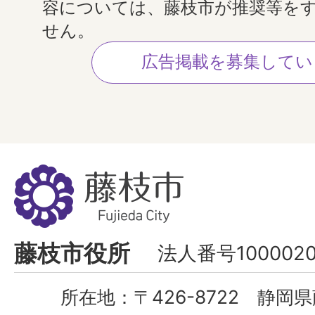
容については、藤枝市が推奨等を
せん。
広告掲載を募集してい
藤
枝
市
Fujieda
藤枝市役所
法人番号1000020
City
所在地：
〒426-8722 静岡県