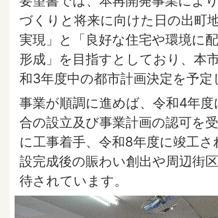
要望書では、本再開発事業によ
づくりと将来に向けた日の出町
実現」と「良好な住宅や環境に
形成」を目指すとしており、本
和3年度中の都市計画決定を予定
事業が順調に進めば、令和4年度
合の設立及び事業計画の認可を受
に工事着手、令和8年度に竣工さ
設完成後の賑わい創出や周辺街
待されています。