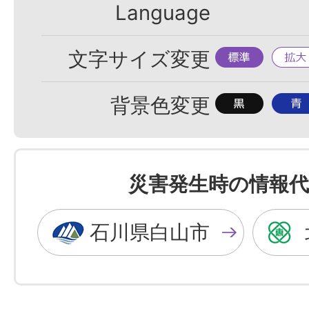
Language
標
拡
文字サイズ変更
準
大
背
背
背景色変更
景
景
色
色
を
を
災害発生時の情報代
黒
青
色
色
石川県白山市
に
に
す
す
る
る