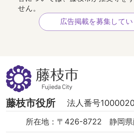
せん。
広告掲載を募集してい
藤
枝
市
Fujieda
藤枝市役所
法人番号1000020
City
所在地：
〒426-8722 静岡県