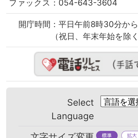
ファックス：
054-643-3604
開庁時間：
平日午前8時30分から
（祝日、年末年始を除
Select
Language
標
拡
文字サイズ変更