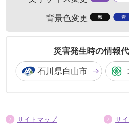
準
大
背
背
背景色変更
景
景
色
色
を
を
災害発生時の情報代
黒
青
色
色
石川県白山市
に
に
す
す
る
る
サイトマップ
サイ