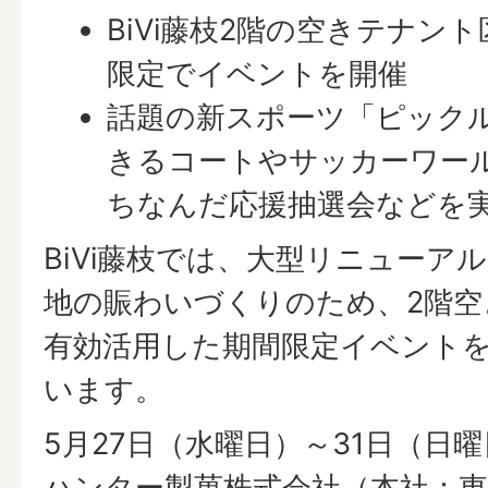
BiVi藤枝2階の空きテナン
限定でイベントを開催
話題の新スポーツ「ピック
きるコートやサッカーワー
ちなんだ応援抽選会などを
BiVi藤枝では、大型リニューア
地の賑わいづくりのため、2階空
有効活用した期間限定イベント
います。
5月27日（水曜日）～31日（日
ハンター製菓株式会社（本社：東