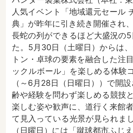
人気イベント「地域還元セール 
典」が昨年に引き続き開催され
長蛇の列ができるほど大盛況の5
た。5月30日（土曜日）からは
トン・卓球の要素を融合した注
ックルボール」を楽しめる体験
（～6月28日（日曜日））で開
齢や経験を問わず楽しめる競技
楽しむ姿や歓声に、道行く来館
て見入っている光景が見られまし
（日曜日）には「蹴球都市ふじえ