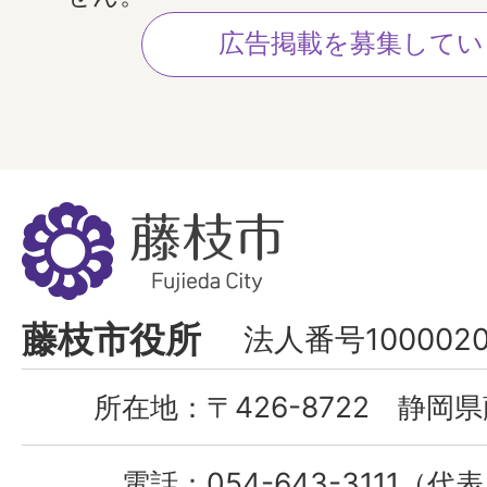
広告掲載を募集してい
藤
枝
市
Fujieda
藤枝市役所
法人番号1000020
City
所在地：
〒426-8722 静岡県
電話：
054-643-3111（代