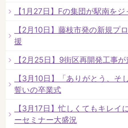
【1月27日】Fの集団が駅南を
【2月10日】藤枝市発の新規プ
援
【2月25日】9街区再開発工事
【3月10日】「ありがとう、そ
誓いの卒業式
【3月17日】忙しくてもキレイ
ーセミナー大盛況