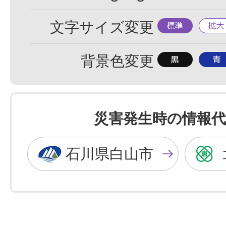
標
拡
文字サイズ変更
準
大
背
背
背景色変更
景
景
色
色
を
を
災害発生時の情報代
黒
青
色
色
石川県白山市
に
に
す
す
る
る