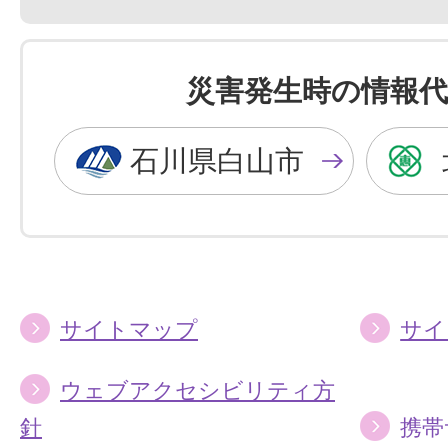
景
景
色
色
を
を
災害発生時の情報代
黒
青
色
色
石川県白山市
に
に
す
す
る
る
サイトマップ
サイ
ウェブアクセシビリティ方
針
携帯