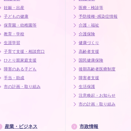
妊娠・出産
医療・検診等
子どもの健康
予防接種･感染症情報
保育園・幼稚園等
介護・福祉
教育・学校
介護保険
生涯学習
健康づくり
子育て支援・相談窓口
高齢者支援
ひとり親家庭支援
国民健康保険
障害のある子ども
後期高齢者医療制度
手当・助成
障害者支援
市の計画・取り組み
生活保護
注意喚起・お知らせ
市の計画・取り組み
産業・ビジネス
市政情報