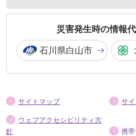
景
景
色
色
を
を
災害発生時の情報代
黒
青
色
色
石川県白山市
に
に
す
す
る
る
サイトマップ
サイ
ウェブアクセシビリティ方
針
携帯