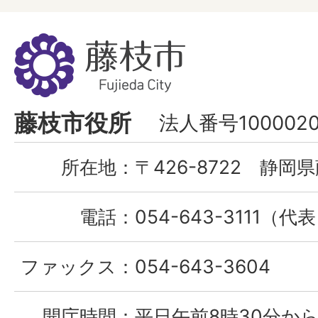
藤
枝
市
Fujieda
藤枝市役所
法人番号1000020
City
所在地：
〒426-8722 静岡県
電話：
054-643-3111（代
ファックス：
054-643-3604
開庁時間：
平日午前8時30分から