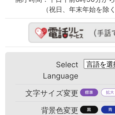
（祝日、年末年始を除
Select
Language
標
拡
文字サイズ変更
準
大
背
背
背景色変更