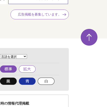
広告掲載を募集しています。
ペ
ー
ジ
の
先
頭
へ
標
拡
準
大
背
背
背
景
景
景
色
色
色
を
を
を
黒
青
白
色
色
色
生時の情報代理掲載