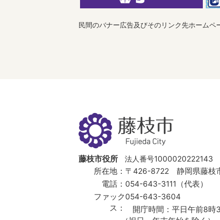
民間のバナー広告及びそのリンク先ホームペ
藤
枝
市
Fujieda
City
藤枝市役所
法人番号1000020222143
所在地：
〒426-8722 静岡県藤枝市
電話：
054-643-3111（代表）
ファック
054-643-3604
ス：
開庁時間：
平日午前8時3