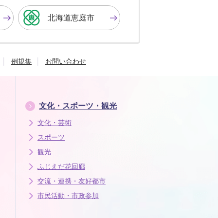
に
に
に
す
す
す
北海道恵庭市
る
る
る
例規集
お問い合わせ
文化・スポーツ・観光
文化・芸術
スポーツ
観光
ふじえだ花回廊
交流・連携・友好都市
市民活動・市政参加