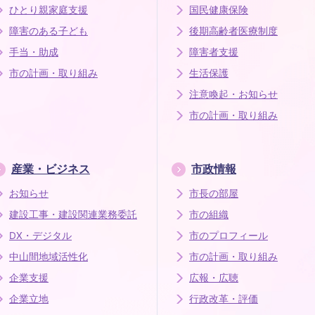
ひとり親家庭支援
国民健康保険
障害のある子ども
後期高齢者医療制度
手当・助成
障害者支援
市の計画・取り組み
生活保護
注意喚起・お知らせ
市の計画・取り組み
産業・ビジネス
市政情報
お知らせ
市長の部屋
建設工事・建設関連業務委託
市の組織
DX・デジタル
市のプロフィール
中山間地域活性化
市の計画・取り組み
企業支援
広報・広聴
企業立地
行政改革・評価