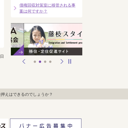
債権回収対策室に移管される事
案は何ですか？
2日
前へ
次へ
停止
1
2
3
4
差押えはできるのでしょうか？