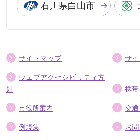
色
色
石川県白山市
に
に
す
す
る
る
サイトマップ
サイ
ウェブアクセシビリティ方
針
携帯
市役所案内
交通
例規集
お問