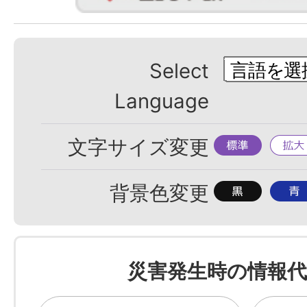
Select
Language
標
拡
文字サイズ変更
準
大
背
背
背景色変更
景
景
色
色
を
を
災害発生時の情報代
黒
青