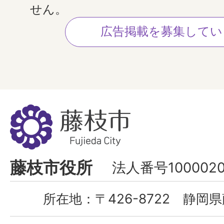
せん。
広告掲載を募集してい
藤
枝
市
Fujieda
藤枝市役所
法人番号1000020
City
所在地：
〒426-8722 静岡県