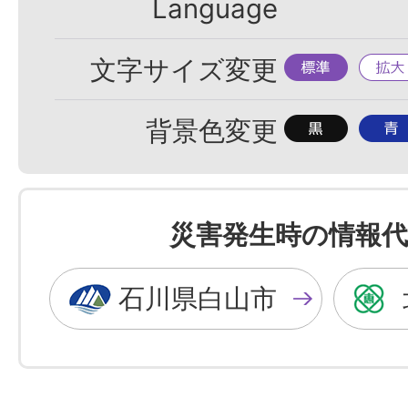
Language
標
拡
文字サイズ変更
準
大
背
背
背景色変更
景
景
色
色
を
を
災害発生時の情報代
黒
青
色
色
石川県白山市
に
に
す
す
る
る