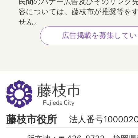
民間のバナー広告及びそのリンク
容については、藤枝市が推奨等を
せん。
広告掲載を募集してい
藤
枝
市
Fujieda
藤枝市役所
法人番号1000020
City