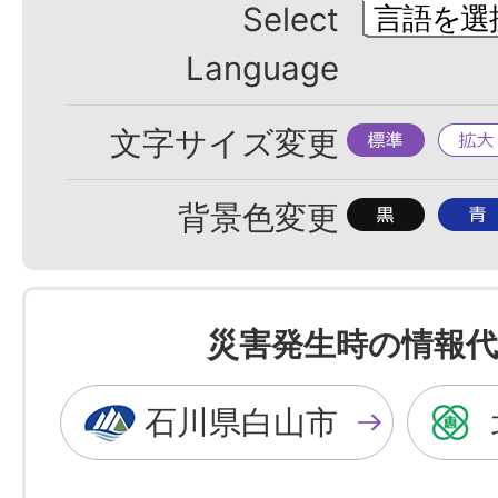
Select
Language
標
拡
文字サイズ変更
準
大
背
背
背景色変更
景
景
色
色
を
を
災害発生時の情報代
黒
青
色
色
石川県白山市
に
に
す
す