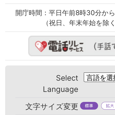
開庁時間：
平日午前8時30分から
（祝日、年末年始を除
Select
Language
標
拡
文字サイズ変更
準
大