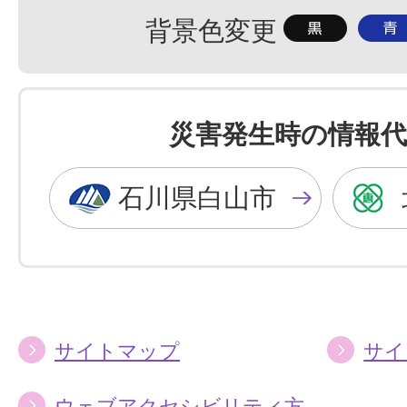
背
背
背景色変更
景
景
色
色
を
を
災害発生時の情報代
黒
青
色
色
石川県白山市
に
に
す
す
る
る
サイトマップ
サイ
ウェブアクセシビリティ方