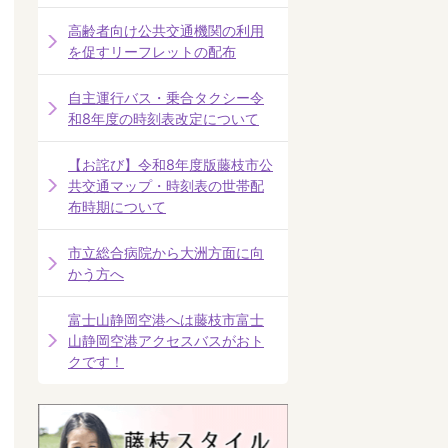
高齢者向け公共交通機関の利用
を促すリーフレットの配布
自主運行バス・乗合タクシー令
和8年度の時刻表改定について
【お詫び】令和8年度版藤枝市公
共交通マップ・時刻表の世帯配
布時期について
市立総合病院から大洲方面に向
かう方へ
富士山静岡空港へは藤枝市富士
山静岡空港アクセスバスがおト
クです！