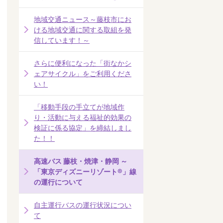
地域交通ニュース～藤枝市にお
ける地域交通に関する取組を発
信しています！～
さらに便利になった「街なかシ
ェアサイクル」をご利用くださ
い！
「移動手段の手立てが地域作
り・活動に与える福祉的効果の
検証に係る協定」を締結しまし
た！！
高速バス 藤枝・焼津・静岡 ～
「東京ディズニーリゾート®」線
の運行について
自主運行バスの運行状況につい
て