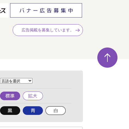
広告掲載を募集しています。
ペ
ー
ジ
の
先
頭
へ
標
拡
準
大
背
背
背
景
景
景
色
色
色
を
を
を