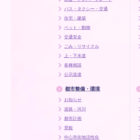
バス・タクシー・交通
住宅・建築
ペット・動物
交通安全
ごみ・リサイクル
上・下水道
各種相談
公示送達
都市整備・環境
お知らせ
道路・河川
都市計画
景観
中心市街地活性化