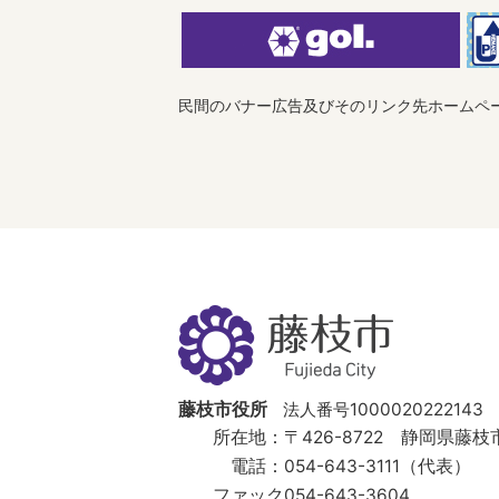
民間のバナー広告及びそのリンク先ホームペ
藤
枝
市
Fujieda
City
藤枝市役所
法人番号1000020222143
所在地：
〒426-8722 静岡県藤枝市
電話：
054-643-3111（代表）
ファック
054-643-3604