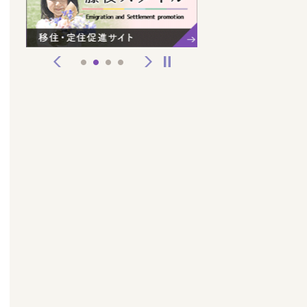
前へ
次へ
停止
1
2
3
4