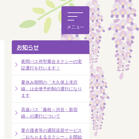
お知らせ
夜間バス停型乗合タクシーの実
証運行を行います！
夏休み期間の「大久保上滝沢
線」は全便予約制の運行になり
ます
高速バス「藤枝～渋谷・新宿
線」の運行について
要介護者等の通院送迎サービス
「おちゃまるタクシー」を開始