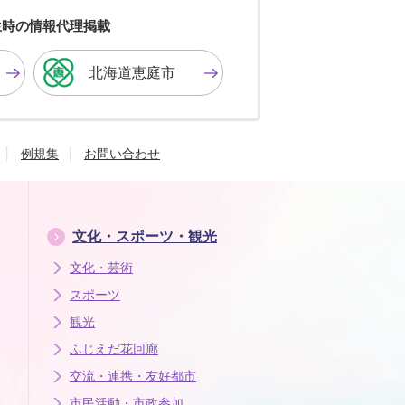
黒
青
白
色
色
色
生時の情報代理掲載
に
に
に
す
す
す
北海道恵庭市
る
る
る
例規集
お問い合わせ
文化・スポーツ・観光
文化・芸術
スポーツ
観光
ふじえだ花回廊
交流・連携・友好都市
市民活動・市政参加