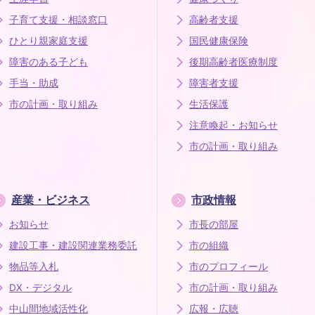
子育て支援・相談窓口
高齢者支援
ひとり親家庭支援
国民健康保険
障害のある子ども
後期高齢者医療制度
手当・助成
障害者支援
市の計画・取り組み
生活保護
注意喚起・お知らせ
市の計画・取り組み
産業・ビジネス
市政情報
お知らせ
市長の部屋
建設工事・建設関連業務委託
市の組織
物品等入札
市のプロフィール
DX・デジタル
市の計画・取り組み
中山間地域活性化
広報・広聴