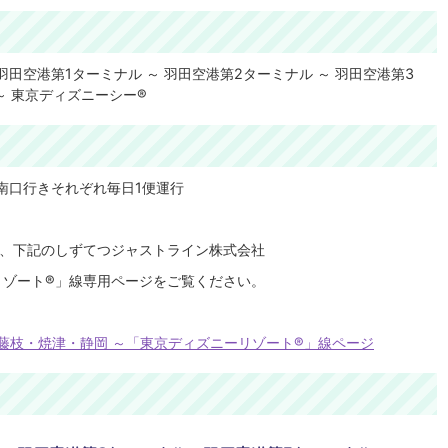
 羽田空港第1ターミナル ～ 羽田空港第2ターミナル ～ 羽田空港第3
～ 東京ディズニーシー®
南口行きそれぞれ毎日1便運行
、下記のしずてつジャストライン株式会社
リゾート®」線専用ページをご覧ください。
藤枝・焼津・静岡 ～「東京ディズニーリゾート®」線ページ