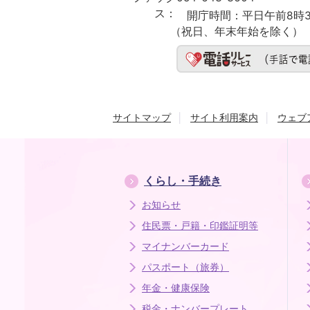
ス：
開庁時間：
平日午前8時3
（祝日、年末年始を除く）
サイトマップ
サイト利用案内
ウェブ
くらし・手続き
お知らせ
住民票・戸籍・印鑑証明等
マイナンバーカード
パスポート（旅券）
年金・健康保険
税金・ナンバープレート