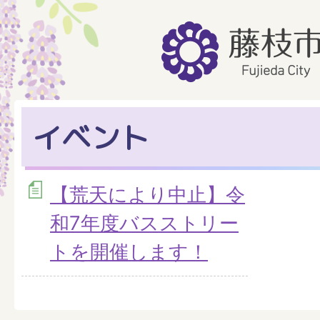
イベント
【荒天により中止】令
和7年度バスストリー
トを開催します！