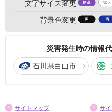
標
拡
文字サイズ変更
準
大
背
背
背景色変更
景
景
色
色
を
を
災害発生時の情報代
黒
青
色
色
石川県白山市
に
に
す
す
る
る
サイトマップ
サイ