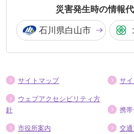
を
を
災害発生時の情報代
黒
青
色
色
石川県白山市
に
に
す
す
る
る
サイトマップ
サイ
ウェブアクセシビリティ方
針
携帯
市役所案内
交通