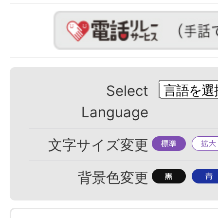
Select
Language
標
拡
文字サイズ変更
準
大
背
背
背景色変更
景
景
色
色