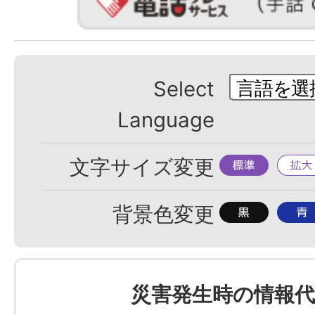
Select
Language
標
拡
文字サイズ変更
準
大
背
背
背景色変更
景
景
色
色
を
を
災害発生時の情報代
黒
青