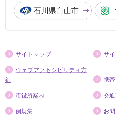
色
色
石川県白山市
に
に
す
す
る
る
サイトマップ
サイ
ウェブアクセシビリティ方
針
携帯
市役所案内
交通
例規集
お問