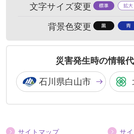
標
拡
文字サイズ変更
準
大
背
背
背景色変更
景
景
色
色
を
を
災害発生時の情報代
黒
青
色
色
石川県白山市
に
に
す
す
る
る
サイトマップ
サイ