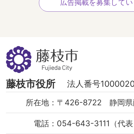
広告掲載を募集してい
藤
枝
市
Fujieda
藤枝市役所
法人番号1000020
City
所在地：
〒426-8722 静岡県
電話：
054-643-3111（代