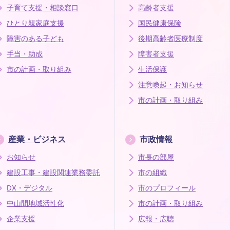
子育て支援・相談窓口
高齢者支援
ひとり親家庭支援
国民健康保険
障害のある子ども
後期高齢者医療制度
手当・助成
障害者支援
市の計画・取り組み
生活保護
注意喚起・お知らせ
市の計画・取り組み
産業・ビジネス
市政情報
お知らせ
市長の部屋
建設工事・建設関連業務委託
市の組織
DX・デジタル
市のプロフィール
中山間地域活性化
市の計画・取り組み
企業支援
広報・広聴