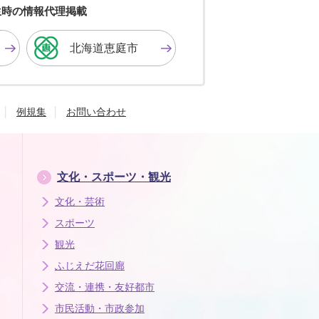
色
色
色
生時の情報代理掲載
に
に
に
す
す
す
北海道恵庭市
る
る
る
例規集
お問い合わせ
文化・スポーツ・観光
文化・芸術
スポーツ
観光
ふじえだ花回廊
交流・連携・友好都市
市民活動・市政参加