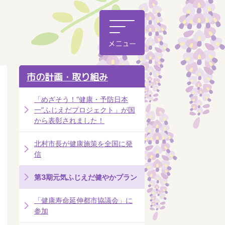
市の計画・取り組み
「めざそう！“健康・予防日本
一”ふじえだプロジェクト」が国
から表彰されました！
北村市長が健康施策を全国に発
信
第3期元気ふじえだ健やかプラン
「健康寿命延伸都市協議会」に
参加