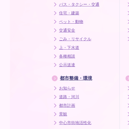
バス・タクシー・交通
住宅・建築
ペット・動物
交通安全
ごみ・リサイクル
上・下水道
各種相談
公示送達
都市整備・環境
お知らせ
道路・河川
都市計画
景観
中心市街地活性化