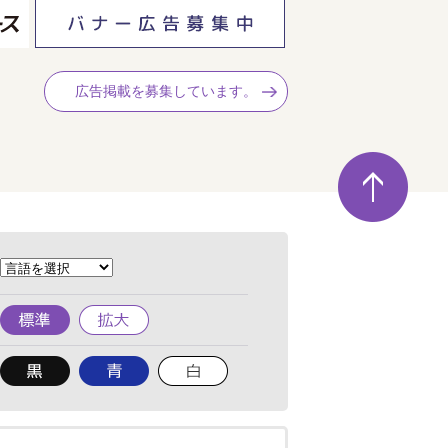
広告掲載を募集しています。
ペ
ー
ジ
の
先
頭
へ
標
拡
準
大
背
背
背
景
景
景
色
色
色
を
を
を
黒
青
白