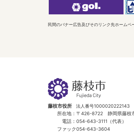
民間のバナー広告及びそのリンク先ホームペ
藤
枝
市
Fujieda
City
藤枝市役所
法人番号1000020222143
所在地：
〒426-8722 静岡県藤枝市
電話：
054-643-3111（代表）
ファック
054-643-3604