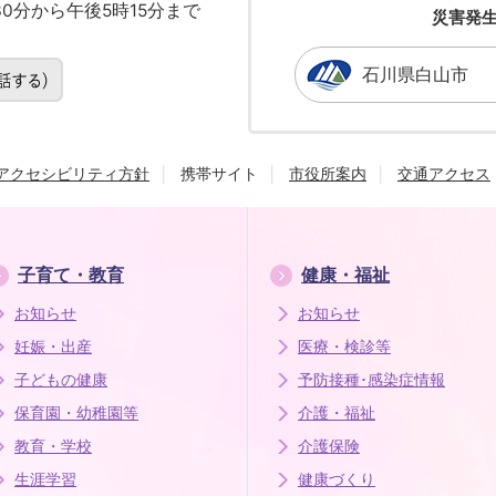
0分から午後5時15分まで
災害発
石川県白山市
アクセシビリティ方針
携帯サイト
市役所案内
交通アクセス
子育て・教育
健康・福祉
お知らせ
お知らせ
妊娠・出産
医療・検診等
子どもの健康
予防接種･感染症情報
保育園・幼稚園等
介護・福祉
教育・学校
介護保険
生涯学習
健康づくり