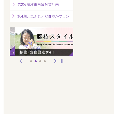
第2次藤枝市自殺対策計画
第4期元気ふじえだ健やかプラン
前へ
次へ
停止
1
2
3
4