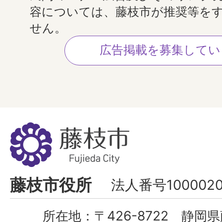
容については、藤枝市が推奨等を
せん。
広告掲載を募集してい
藤
枝
市
Fujieda
藤枝市役所
法人番号1000020
City
所在地：
〒426-8722 静岡県