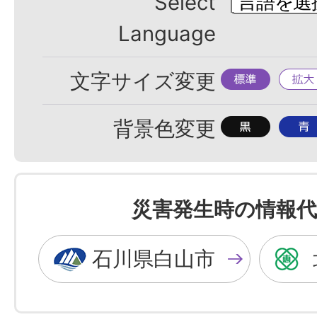
Select
Language
標
拡
文字サイズ変更
準
大
背
背
背景色変更
景
景
色
色
を
を
災害発生時の情報代
黒
青
色
色
石川県白山市
に
に
す
す