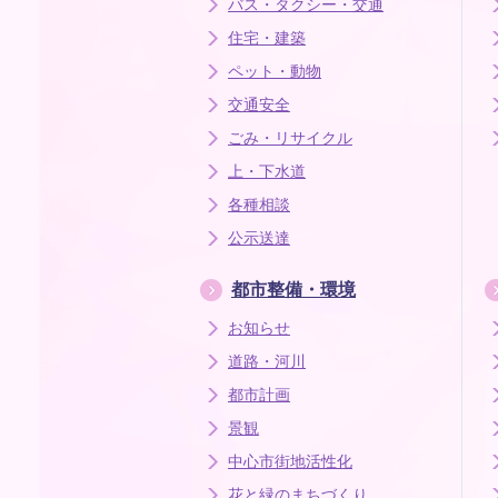
バス・タクシー・交通
住宅・建築
ペット・動物
交通安全
ごみ・リサイクル
上・下水道
各種相談
公示送達
都市整備・環境
お知らせ
道路・河川
都市計画
景観
中心市街地活性化
花と緑のまちづくり