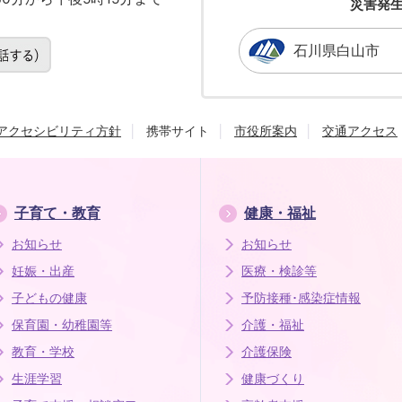
災害発
石川県白山市
アクセシビリティ方針
携帯サイト
市役所案内
交通アクセス
子育て・教育
健康・福祉
お知らせ
お知らせ
妊娠・出産
医療・検診等
子どもの健康
予防接種･感染症情報
保育園・幼稚園等
介護・福祉
教育・学校
介護保険
生涯学習
健康づくり