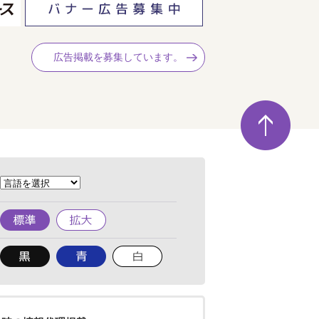
広告掲載を募集しています。
ペ
ー
ジ
の
先
頭
へ
標
拡
準
大
背
背
背
景
景
景
色
色
色
を
を
を
黒
青
白