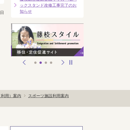
ックスタンド改修工事完了のお
知らせ
7日
前へ
次へ
停止
1
2
3
4
（利用）案内
スポーツ施設利用案内