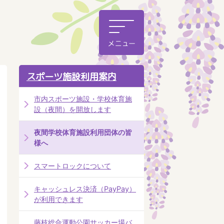
スポーツ施設利用案内
市内スポーツ施設・学校体育施
設（夜間）を開放します
夜間学校体育施設利用団体の皆
様へ
スマートロックについて
キャッシュレス決済（PayPay）
が利用できます
藤枝総合運動公園サッカー場バ