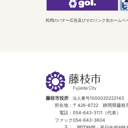
民間のバナー広告及びそのリンク先ホームペ
藤
枝
市
Fujieda
City
藤枝市役所
法人番号1000020222143
所在地：
〒426-8722 静岡県藤枝市
電話：
054-643-3111（代表）
ファック
054-643-3604
ス：
開庁時間：
平日午前8時3