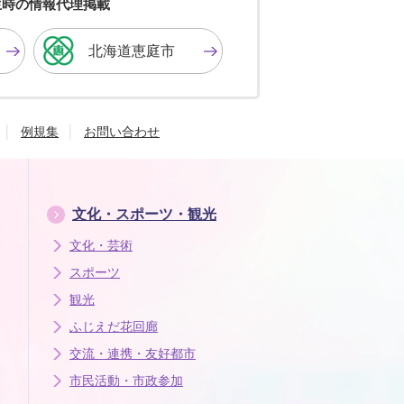
色
色
色
生時の情報代理掲載
に
に
に
す
す
す
北海道恵庭市
る
る
る
例規集
お問い合わせ
文化・スポーツ・観光
文化・芸術
スポーツ
観光
ふじえだ花回廊
交流・連携・友好都市
市民活動・市政参加