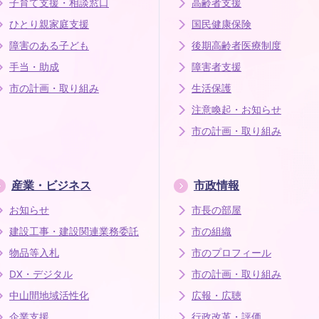
子育て支援・相談窓口
高齢者支援
ひとり親家庭支援
国民健康保険
障害のある子ども
後期高齢者医療制度
手当・助成
障害者支援
市の計画・取り組み
生活保護
注意喚起・お知らせ
市の計画・取り組み
産業・ビジネス
市政情報
お知らせ
市長の部屋
建設工事・建設関連業務委託
市の組織
物品等入札
市のプロフィール
DX・デジタル
市の計画・取り組み
中山間地域活性化
広報・広聴
企業支援
行政改革・評価