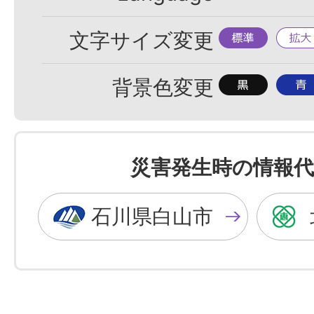
標
拡
文字サイズ変更
準
大
背
背
背景色変更
景
景
色
色
を
を
災害発生時の情報代
黒
青
色
色
石川県白山市
に
に
す
す
る
る