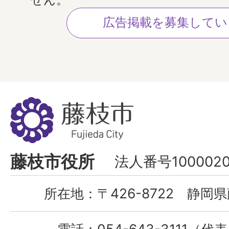
広告掲載を募集してい
藤
枝
市
Fujieda
藤枝市役所
法人番号1000020
City
所在地：
〒426-8722 静岡県
電話：
054-643-3111（代