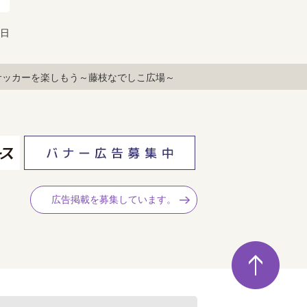
6日
サッカーを楽しもう～藤枝なでしこ広場～
広告掲載を募集しています。
ペ
ー
ジ
の
先