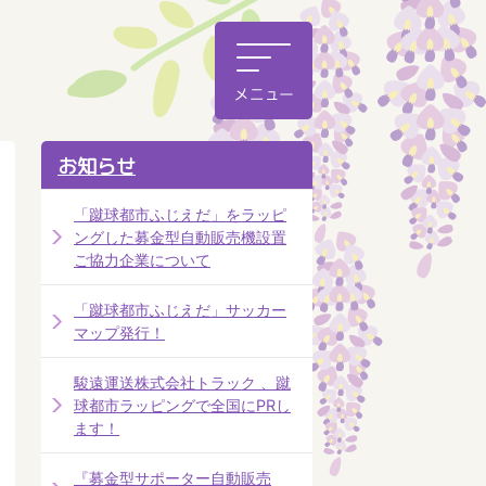
お知らせ
「蹴球都市ふじえだ」をラッピ
ングした募金型自動販売機設置
ご協力企業について
「蹴球都市ふじえだ」サッカー
マップ発行！
駿遠運送株式会社トラック 、蹴
球都市ラッピングで全国にPRし
ます！
『募金型サポーター自動販売