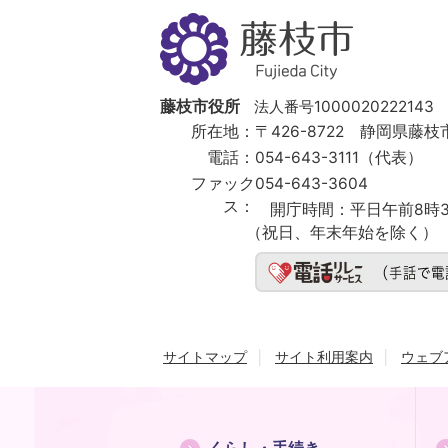
藤
枝
市
Fujieda
City
藤枝市役所
法人番号1000020222143
所在地：
〒426-8722 静岡県藤枝市
電話：
054-643-3111（代表）
ファック
054-643-3604
ス：
開庁時間：
平日午前8時3
（祝日、年末年始を除く）
サイトマップ
サイト利用案内
ウェブ