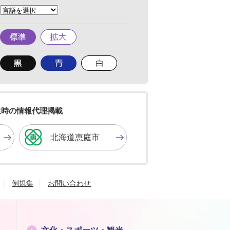
頭
へ
標
拡
準
大
背
背
背
景
景
景
色
色
色
を
を
を
黒
青
白
色
色
色
生時の情報代理掲載
に
に
に
す
す
す
北海道恵庭市
る
る
る
例規集
お問い合わせ