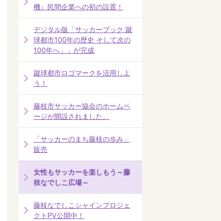
機』民間企業への初の設置！
デジタル版「サッカーブック 蹴
球都市100年の歴史 そして次の
100年へ」」が完成
蹴球都市ロゴマークを活用しよ
う！
藤枝市サッカー協会のホームペ
ージが開設されました。
「サッカーのまち藤枝の歩み」
販売
女性もサッカーを楽しもう～藤
枝なでしこ広場～
藤枝なでしこシャインプロジェ
クトPV公開中！