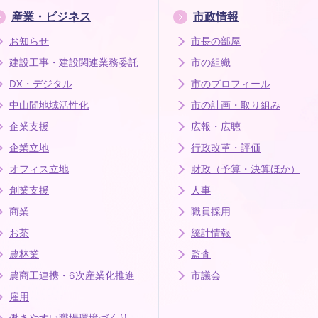
産業・ビジネス
市政情報
お知らせ
市長の部屋
建設工事・建設関連業務委託
市の組織
DX・デジタル
市のプロフィール
中山間地域活性化
市の計画・取り組み
企業支援
広報・広聴
企業立地
行政改革・評価
オフィス立地
財政（予算・決算ほか）
創業支援
人事
商業
職員採用
お茶
統計情報
農林業
監査
農商工連携・6次産業化推進
市議会
雇用
働きやすい職場環境づくり