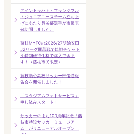
アイントラハト・フランクフル
トジュニアユースチーム立ち上
げにあたり長谷部選手が市長表
敬訪問しました。
藤枝MYFCの2026/27明治安田
J2リーグ開幕戦で観戦チケット
を特別優待価格で購入できま
す！（藤枝市民限定）
藤枝順心高校サッカー部優勝報
告会を開催しました！
「スタジアムフォトサービス」
申し込みスタート！
サッカーのまち100周年記念「藤
枝市特設サッカーミュージア
ム」がリニューアルオープンし