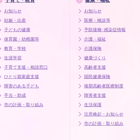
子育て・教育
健康・福祉
お知らせ
お知らせ
妊娠・出産
医療・検診等
子どもの健康
予防接種･感染症情報
保育園・幼稚園等
介護・福祉
教育・学校
介護保険
生涯学習
健康づくり
子育て支援・相談窓口
高齢者支援
ひとり親家庭支援
国民健康保険
障害のある子ども
後期高齢者医療制度
手当・助成
障害者支援
市の計画・取り組み
生活保護
注意喚起・お知らせ
市の計画・取り組み