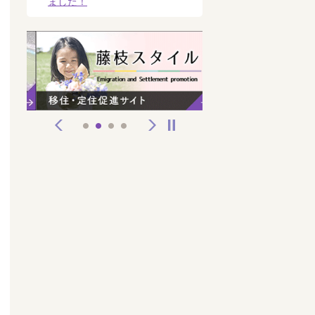
ました！
前へ
次へ
停止
1
2
3
4