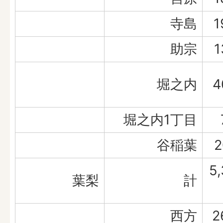
寺島
1
助宗
1
堀之内
4
堀之内1丁目
谷稲葉
2
5,
葉梨
計
西方
2