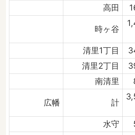
高田
1
1
時ヶ谷
清里1丁目
3
清里2丁目
3
南清里
3,
広幡
計
水守