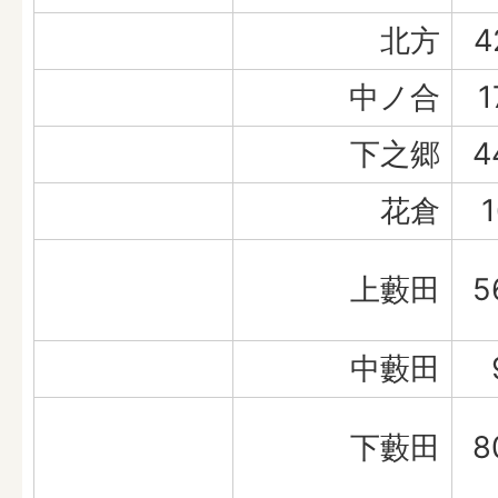
北方
4
中ノ合
1
下之郷
4
花倉
1
上藪田
5
中藪田
下藪田
8