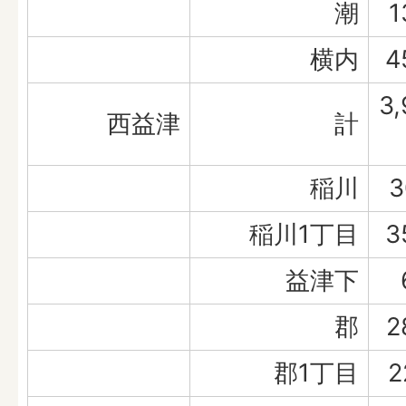
潮
1
横内
4
3,
西益津
計
稲川
3
稲川1丁目
3
益津下
郡
2
郡1丁目
2