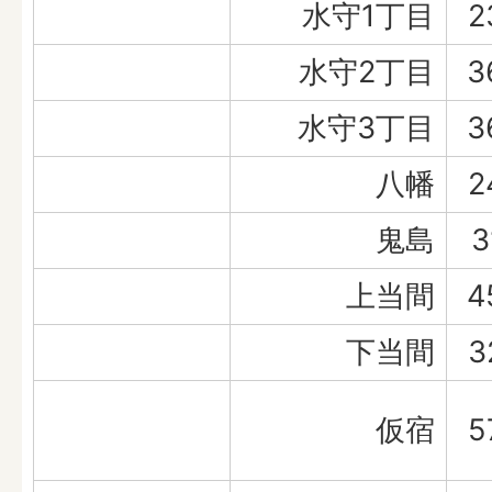
水守1丁目
2
水守2丁目
3
水守3丁目
3
八幡
2
鬼島
3
上当間
4
下当間
3
仮宿
5