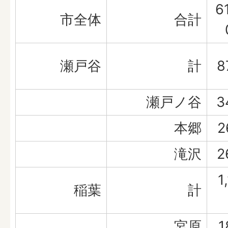
6
市全体
合計
瀬戸谷
計
8
瀬戸ノ谷
3
本郷
2
滝沢
2
1
稲葉
計
宮原
1