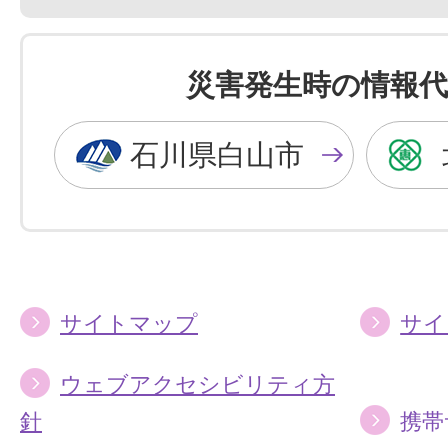
景
景
色
色
を
を
災害発生時の情報代
黒
青
色
色
石川県白山市
に
に
す
す
る
る
サイトマップ
サイ
ウェブアクセシビリティ方
針
携帯