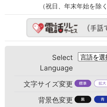
（祝日、年末年始を除
Select
Language
標
拡
文字サイズ変更
準
大
背
背
背景色変更