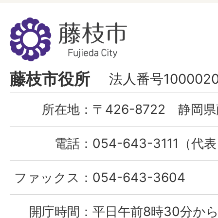
藤
枝
市
Fujieda
藤枝市役所
法人番号1000020
City
所在地：
〒426-8722 静岡県
電話：
054-643-3111（代
ファックス：
054-643-3604
開庁時間：
平日午前8時30分から