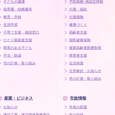
子どもの健康
予防接種･感染症情報
保育園・幼稚園等
介護・福祉
教育・学校
介護保険
生涯学習
健康づくり
子育て支援・相談窓口
高齢者支援
ひとり親家庭支援
国民健康保険
障害のある子ども
後期高齢者医療制度
手当・助成
障害者支援
市の計画・取り組み
生活保護
注意喚起・お知らせ
市の計画・取り組み
産業・ビジネス
市政情報
お知らせ
市長の部屋
建設工事・建設関連業務委託
市の組織