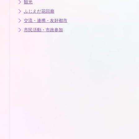
観光
ふじえだ花回廊
交流・連携・友好都市
市民活動・市政参加