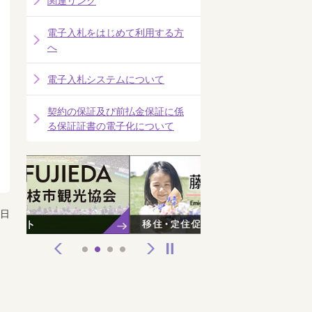
関連リンク
電子入札をはじめて利用する方
へ
電子入札システムについて
契約の保証及び前払金保証に係
る保証証書の電子化について
1日
前へ
次へ
停止
1
2
3
4