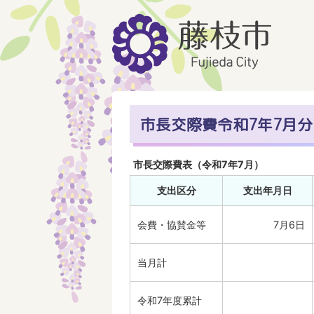
市長交際費令和7年7月分
市長交際費表（令和7年7月）
支出区分
支出年月日
会費・協賛金等
7月6日
当月計
令和7年度累計