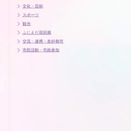
文化・芸術
スポーツ
観光
ふじえだ花回廊
交流・連携・友好都市
市民活動・市政参加