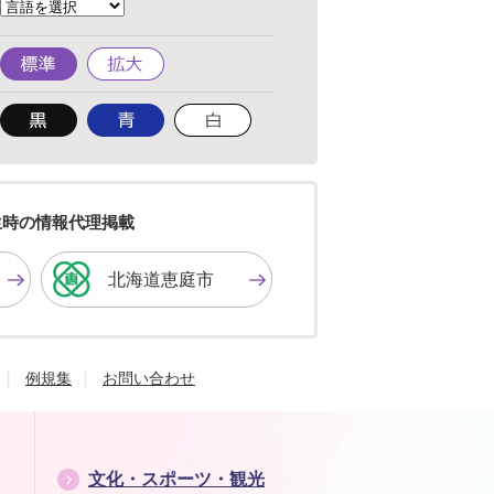
へ
標
拡
準
大
背
背
背
景
景
景
色
色
色
を
を
を
黒
青
白
色
色
色
生時の情報代理掲載
に
に
に
す
す
す
北海道恵庭市
る
る
る
例規集
お問い合わせ
文化・スポーツ・観光