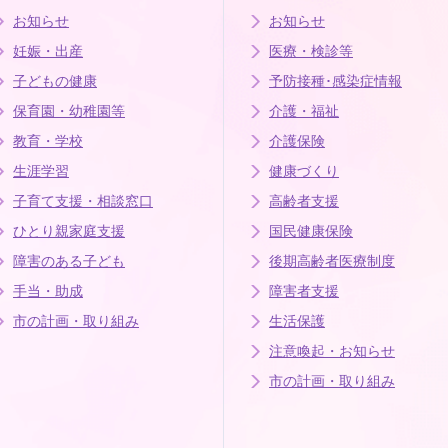
お知らせ
お知らせ
妊娠・出産
医療・検診等
子どもの健康
予防接種･感染症情報
保育園・幼稚園等
介護・福祉
教育・学校
介護保険
生涯学習
健康づくり
子育て支援・相談窓口
高齢者支援
ひとり親家庭支援
国民健康保険
障害のある子ども
後期高齢者医療制度
手当・助成
障害者支援
市の計画・取り組み
生活保護
注意喚起・お知らせ
市の計画・取り組み