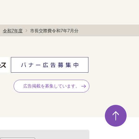
令和7年度
市長交際費令和7年7月分
広告掲載を募集しています。
ペ
ー
ジ
の
先
頭