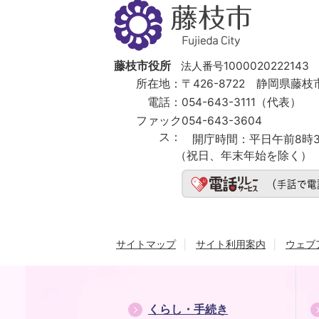
藤
枝
市
Fujieda
City
藤枝市役所
法人番号1000020222143
所在地：
〒426-8722 静岡県藤枝市
電話：
054-643-3111（代表）
ファック
054-643-3604
ス：
開庁時間：
平日午前8時3
（祝日、年末年始を除く）
サイトマップ
サイト利用案内
ウェブ
くらし・手続き