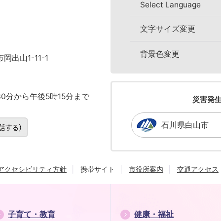
Select Language
文字サイズ変更
背景色変更
岡出山1-11-1
0分から午後5時15分まで
災害発
石川県白山市
アクセシビリティ方針
携帯サイト
市役所案内
交通アクセス
子育て・教育
健康・福祉