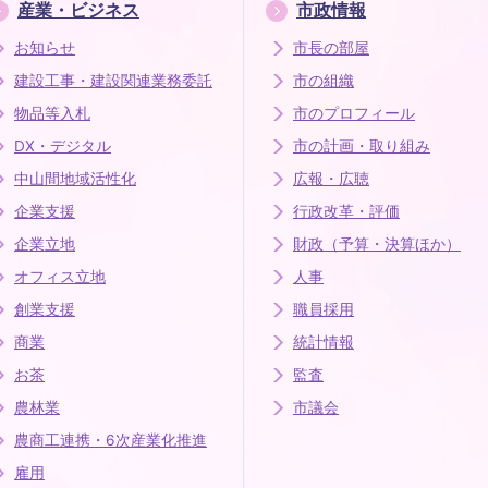
産業・ビジネス
市政情報
お知らせ
市長の部屋
建設工事・建設関連業務委託
市の組織
物品等入札
市のプロフィール
DX・デジタル
市の計画・取り組み
中山間地域活性化
広報・広聴
企業支援
行政改革・評価
企業立地
財政（予算・決算ほか）
オフィス立地
人事
創業支援
職員採用
商業
統計情報
お茶
監査
農林業
市議会
農商工連携・6次産業化推進
雇用