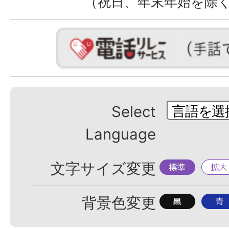
（祝日、年末年始を除
Select
Language
標
拡
文字サイズ変更
準
大
背
背
背景色変更
景
景