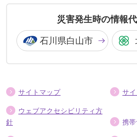
色
色
を
を
災害発生時の情報代
黒
青
色
色
石川県白山市
に
に
す
す
る
る
サイトマップ
サイ
ウェブアクセシビリティ方
針
携帯