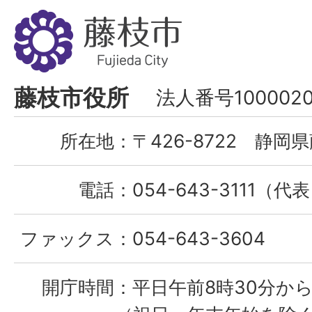
藤
枝
市
Fujieda
藤枝市役所
法人番号1000020
City
所在地：
〒426-8722 静岡県
電話：
054-643-3111（代
ファックス：
054-643-3604
開庁時間：
平日午前8時30分から