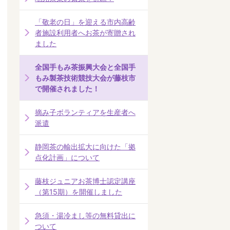
「敬老の日」を迎える市内高齢
者施設利用者へお茶が寄贈され
ました
全国手もみ茶振興大会と全国手
もみ製茶技術競技大会が藤枝市
で開催されました！
摘み子ボランティアを生産者へ
派遣
静岡茶の輸出拡大に向けた「拠
点化計画」について
藤枝ジュニアお茶博士認定講座
（第15期）を開催しました
急須・湯冷まし等の無料貸出に
ついて