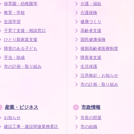
保育園・幼稚園等
介護・福祉
教育・学校
介護保険
生涯学習
健康づくり
子育て支援・相談窓口
高齢者支援
ひとり親家庭支援
国民健康保険
障害のある子ども
後期高齢者医療制度
手当・助成
障害者支援
市の計画・取り組み
生活保護
注意喚起・お知らせ
市の計画・取り組み
産業・ビジネス
市政情報
お知らせ
市長の部屋
建設工事・建設関連業務委託
市の組織