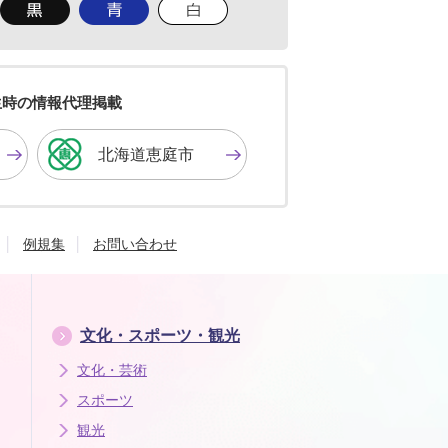
背
背
背
景
景
景
色
色
色
を
を
を
黒
青
白
色
色
色
生時の情報代理掲載
に
に
に
す
す
す
北海道恵庭市
る
る
る
例規集
お問い合わせ
文化・スポーツ・観光
文化・芸術
スポーツ
観光