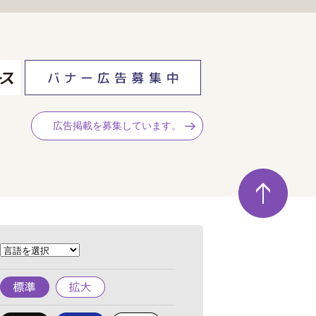
広告掲載を募集しています。
ペ
ー
ジ
の
先
頭
へ
標
拡
準
大