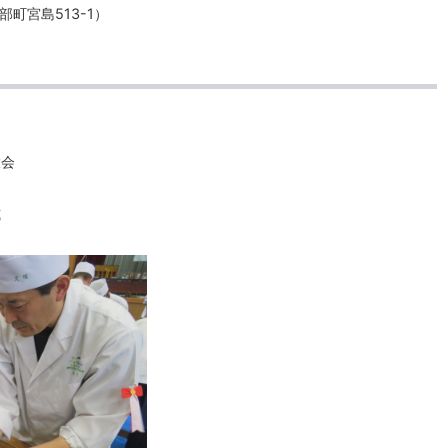
町宮島513-1）
大会
式