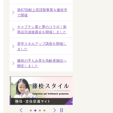
第67回献上茶謹製事業を藤枝市
で開催
キャプテン翼と夢のコラボ！新
商品完成披露会を開催しました
茶学スキルアップ講座を開催し
ました
藤枝の手もみ茶を高齢者施設へ
贈呈しました
前へ
次へ
停止
1
2
3
4