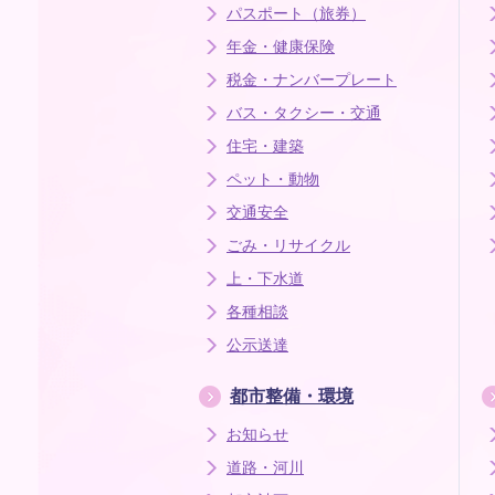
パスポート（旅券）
年金・健康保険
税金・ナンバープレート
バス・タクシー・交通
住宅・建築
ペット・動物
交通安全
ごみ・リサイクル
上・下水道
各種相談
公示送達
都市整備・環境
お知らせ
道路・河川