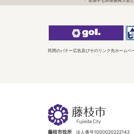
全国手もみ茶振興大会
民間のバナー広告及びそのリンク先ホームペ
藤
枝
市
Fujieda
City
藤枝市役所
法人番号1000020222143