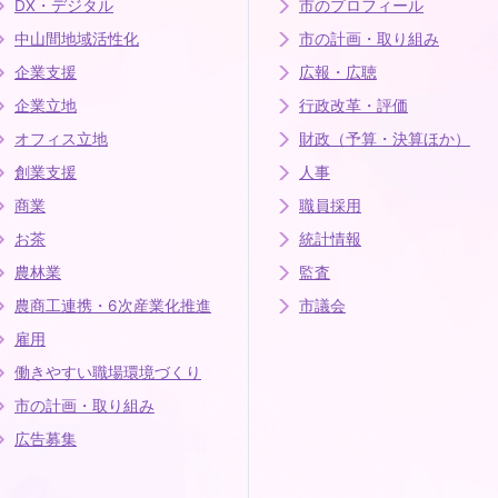
DX・デジタル
市のプロフィール
中山間地域活性化
市の計画・取り組み
企業支援
広報・広聴
企業立地
行政改革・評価
オフィス立地
財政（予算・決算ほか）
創業支援
人事
商業
職員採用
お茶
統計情報
農林業
監査
農商工連携・6次産業化推進
市議会
雇用
働きやすい職場環境づくり
市の計画・取り組み
広告募集