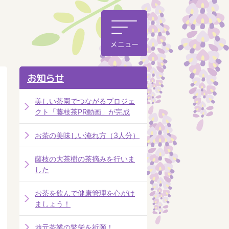
お知らせ
美しい茶園でつながるプロジェ
クト「藤枝茶PR動画」が完成
お茶の美味しい淹れ方（3人分）
藤枝の大茶樹の茶摘みを行いま
した
お茶を飲んで健康管理を心がけ
ましょう！
地元茶業の繁栄を祈願！