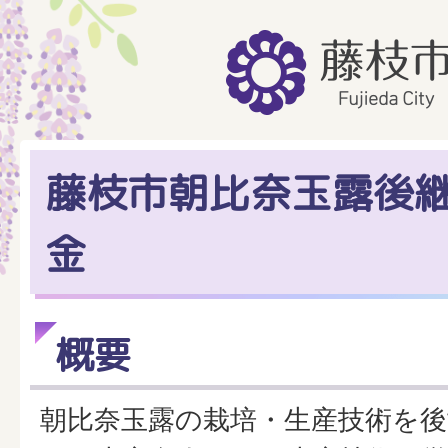
藤枝市朝比奈玉露後
金
概要
朝比奈玉露の栽培・生産技術を