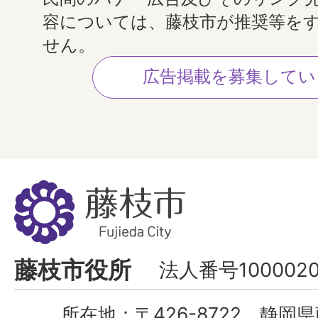
容については、藤枝市が推奨等を
せん。
広告掲載を募集してい
藤
枝
市
Fujieda
藤枝市役所
法人番号1000020
City
所在地：
〒426-8722 静岡県