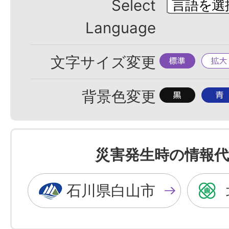
Select
Language
標
拡
文字サイズ変更
準
大
背
背
背景色変更
景
景
色
色
を
を
災害発生時の情報代
黒
青
色
色
石川県白山市
に
に
す
す