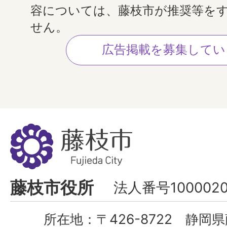
容については、藤枝市が推奨等を
せん。
広告掲載を募集してい
藤
枝
市
Fujieda
藤枝市役所
法人番号1000020
City
所在地：
〒426-8722 静岡県