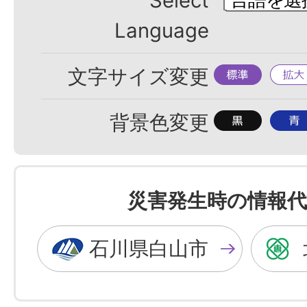
Select
Language
標
拡
文字サイズ変更
準
大
背
背
背景色変更
景
景
色
色
を
を
災害発生時の情報代
黒
青
色
色
石川県白山市
に
に
す
す