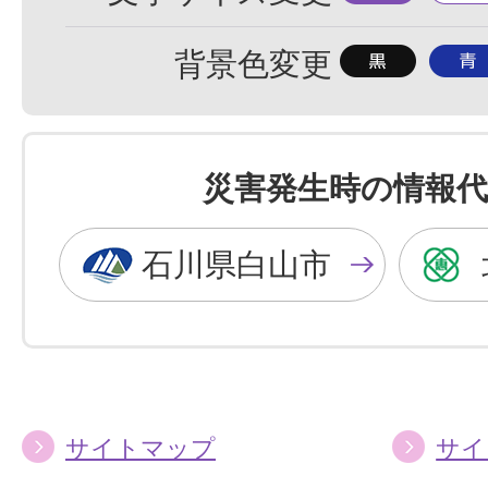
準
大
背
背
背景色変更
景
景
色
色
を
を
災害発生時の情報代
黒
青
色
色
石川県白山市
に
に
す
す
る
る
サイトマップ
サイ