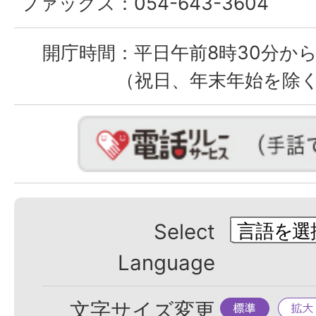
ファックス：
054-643-3604
開庁時間：
平日午前8時30分から
（祝日、年末年始を除
Select
Language
標
拡
文字サイズ変更