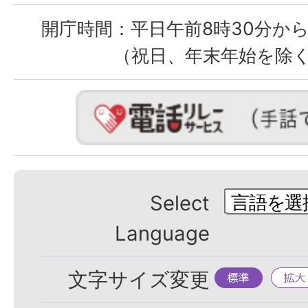
開庁時間：
平日午前8時30分から
（祝日、年末年始を除
Select
Language
標
拡
文字サイズ変更
準
大