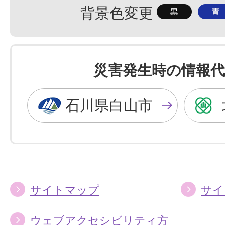
背
背
背景色変更
景
景
色
色
を
を
災害発生時の情報代
黒
青
色
色
石川県白山市
に
に
す
す
る
る
サイトマップ
サイ
ウェブアクセシビリティ方