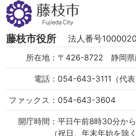
藤
枝
市
Fujieda
藤枝市役所
法人番号1000020
City
所在地：
〒426-8722 静岡県
電話：
054-643-3111（代
ファックス：
054-643-3604
開庁時間：
平日午前8時30分から
（祝日、年末年始を除