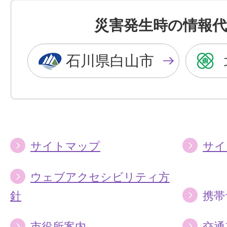
色
色
を
を
災害発生時の情報代
黒
青
色
色
石川県白山市
に
に
す
す
る
る
サイトマップ
サイ
ウェブアクセシビリティ方
針
携帯
市役所案内
交通