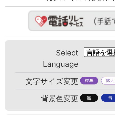
Select
Language
標
拡
文字サイズ変更
準
大
背
背
背景色変更
景
景