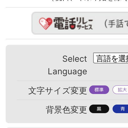
Select
Language
標
拡
文字サイズ変更
準
大
背
背
背景色変更
景
景