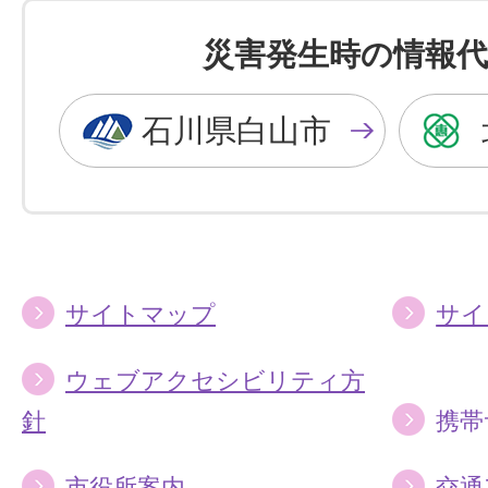
色
色
を
を
災害発生時の情報代
黒
青
色
色
石川県白山市
に
に
す
す
る
る
サイトマップ
サイ
ウェブアクセシビリティ方
針
携帯
市役所案内
交通