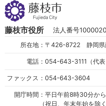
藤
枝
市
Fujieda
藤枝市役所
法人番号1000020
City
所在地：
〒426-8722 静岡県
電話：
054-643-3111（代
ファックス：
054-643-3604
開庁時間：
平日午前8時30分から
（祝日、年末年始を除