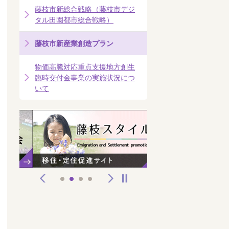
藤枝市新総合戦略（藤枝市デジ
タル田園都市総合戦略）
藤枝市新産業創造プラン
物価高騰対応重点支援地方創生
臨時交付金事業の実施状況につ
いて
前へ
次へ
停止
1
2
3
4