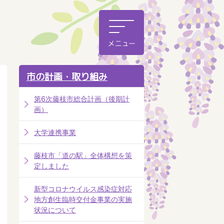
市の計画・取り組み
第6次藤枝市総合計画（後期計
画）
大学連携事業
藤枝市「道の駅」全体構想を策
定しました
新型コロナウイルス感染症対応
地方創生臨時交付金事業の実施
状況について