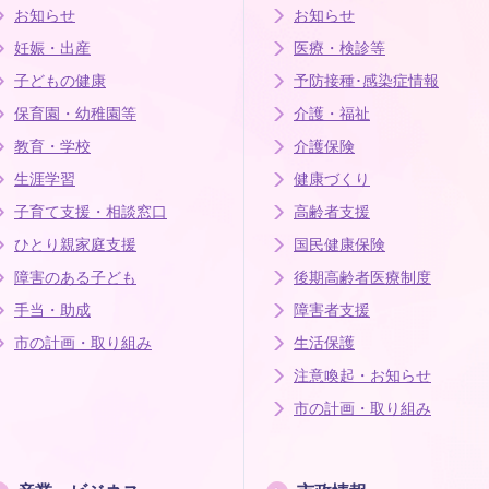
お知らせ
お知らせ
妊娠・出産
医療・検診等
子どもの健康
予防接種･感染症情報
保育園・幼稚園等
介護・福祉
教育・学校
介護保険
生涯学習
健康づくり
子育て支援・相談窓口
高齢者支援
ひとり親家庭支援
国民健康保険
障害のある子ども
後期高齢者医療制度
手当・助成
障害者支援
市の計画・取り組み
生活保護
注意喚起・お知らせ
市の計画・取り組み