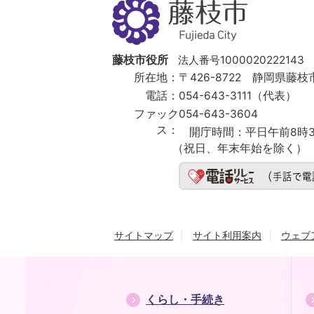
藤
枝
市
Fujieda
City
藤枝市役所
法人番号1000020222143
所在地：
〒426-8722 静岡県藤枝市
電話：
054-643-3111（代表）
ファック
054-643-3604
ス：
開庁時間：
平日午前8時3
（祝日、年末年始を除く）
サイトマップ
サイト利用案内
ウェブ
くらし・手続き