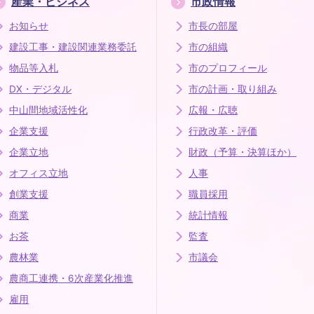
産業・ビジネス
市政情報
お知らせ
市長の部屋
建設工事・建設関連業務委託
市の組織
物品等入札
市のプロフィール
DX・デジタル
市の計画・取り組み
中山間地域活性化
広報・広聴
企業支援
行政改革・評価
企業立地
財政（予算・決算ほか）
オフィス立地
人事
創業支援
職員採用
商業
統計情報
お茶
監査
農林業
市議会
農商工連携・6次産業化推進
雇用