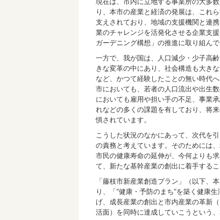
現在は、市内に立地する事業所の大多数
り、本市の産業と経済の発展は、これら
支えされており、地域の支援機関と連携
業のチャレンジを活発化させる企業支援
ガーデニング構想」の推進に取り組んで
一方で、我が国は、人口減少・少子高齢
きな変革の中にあり、社会構造も大きな
など、かつて経験したことの無い時代へ
市においても、若者の人口流出や出生数
においても雇用や担い手の不足、事業承
れなどの多くの課題を有しており、将来
惧されています。
こうした状況のなかにあって、次代を引
の責務と考えています。そのためには、
市民の健康寿命の延伸が、今何よりも求
て、新たな基幹産業の創出に着手するこ
「藤枝市新産業創造プラン」（以下、本
り、「“健康・予防のまち”を築く健康
げ、成長産業の創出と市内産業の革新（
活面）を同時に達成していこうという、