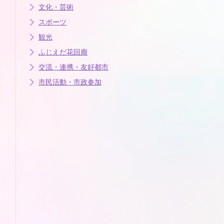
文化・芸術
スポーツ
観光
ふじえだ花回廊
交流・連携・友好都市
市民活動・市政参加