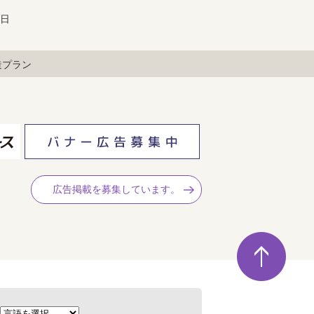
9日
造プラン
広告掲載を募集しています。
ペ
ー
ジ
の
先
頭