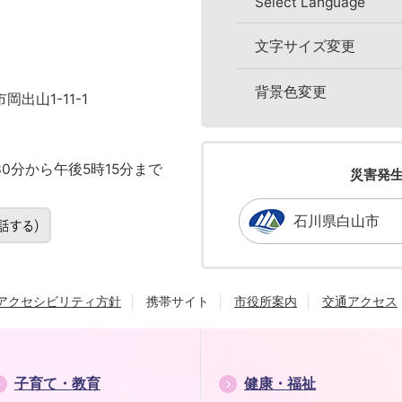
Select Language
文字サイズ変更
背景色変更
岡出山1-11-1
0分から午後5時15分まで
災害発
石川県白山市
アクセシビリティ方針
携帯サイト
市役所案内
交通アクセス
子育て・教育
健康・福祉