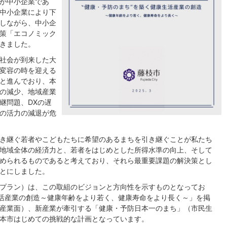
が中小企業であ
中小企業により下
しながら、中小企
策「エコノミック
きました。
社会が到来した大
変容の時を迎える
と進んでおり、本
の減少、地域産業
継問題、DXの遅
の活力の減退が危
き継ぐ若者やこどもたちに希望のあるまちを引き継ぐことが私たち
地域全体の経済力と、若者をはじめとした所得水準の向上、そして
められるものであると考えており、それら最重要課題の解決策とし
とにしました。
プラン）は、この取組のビジョンと方向性を示すものとなってお
生活産業の創造～健康年齢をより若く、健康寿命をより長く～」を掲
産業面）、新産業が牽引する「健康・予防日本一のまち」（市民生
本市はじめての挑戦的な計画となっています。