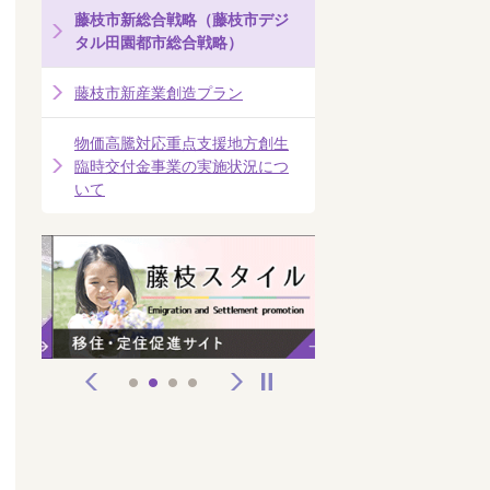
藤枝市新総合戦略（藤枝市デジ
タル田園都市総合戦略）
藤枝市新産業創造プラン
物価高騰対応重点支援地方創生
臨時交付金事業の実施状況につ
いて
前へ
次へ
停止
1
2
3
4