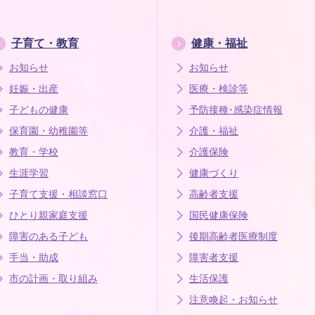
子育て・教育
健康・福祉
お知らせ
お知らせ
妊娠・出産
医療・検診等
子どもの健康
予防接種･感染症情報
保育園・幼稚園等
介護・福祉
教育・学校
介護保険
生涯学習
健康づくり
子育て支援・相談窓口
高齢者支援
ひとり親家庭支援
国民健康保険
障害のある子ども
後期高齢者医療制度
手当・助成
障害者支援
市の計画・取り組み
生活保護
注意喚起・お知らせ