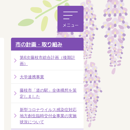
市の計画・取り組み
第6次藤枝市総合計画（後期計
画）
大学連携事業
藤枝市「道の駅」全体構想を策
定しました
新型コロナウイルス感染症対応
地方創生臨時交付金事業の実施
状況について