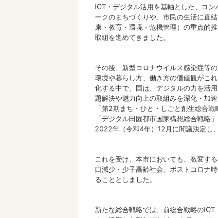
ICT・デジタル活用を基軸とした、コン
ークのまちづくりや、市民の生活に直結
康・教育・環境・危機管理）の重点的推
取組を進めてきました。
その後、新型コロナウイルス感染症等の
環境や暮らし方、働き方の価値観がこれ
化する中で、国は、デジタルの力を活用
題解決や魅力向上の取組みを深化・加速
「第2期まち・ひと・しごと創生総合戦
「デジタル田園都市国家構想総合戦略」
2022年（令和4年）12月に閣議決定し
これを受け、本市においても、激変する
口減少・少子高齢社会、ポストコロナ時
ることとしました。
新たな総合戦略では、前総合戦略のICT