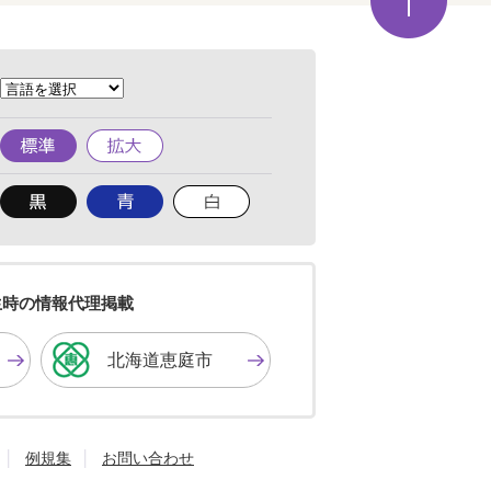
ジ
の
先
頭
へ
標
拡
準
大
背
背
背
景
景
景
色
色
色
を
を
を
黒
青
白
色
色
色
生時の情報代理掲載
に
に
に
す
す
す
北海道恵庭市
る
る
る
例規集
お問い合わせ