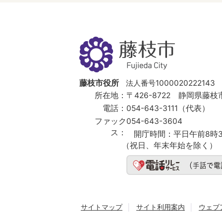
藤
枝
市
Fujieda
City
藤枝市役所
法人番号1000020222143
所在地：
〒426-8722 静岡県藤枝市
電話：
054-643-3111（代表）
ファック
054-643-3604
ス：
開庁時間：
平日午前8時3
（祝日、年末年始を除く）
サイトマップ
サイト利用案内
ウェブ