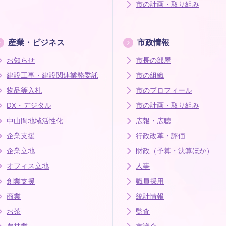
市の計画・取り組み
産業・ビジネス
市政情報
お知らせ
市長の部屋
建設工事・建設関連業務委託
市の組織
物品等入札
市のプロフィール
DX・デジタル
市の計画・取り組み
中山間地域活性化
広報・広聴
企業支援
行政改革・評価
企業立地
財政（予算・決算ほか）
オフィス立地
人事
創業支援
職員採用
商業
統計情報
お茶
監査