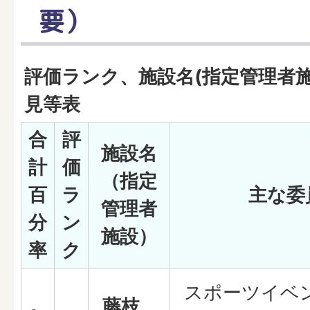
要）
評価ランク、施設名(指定管理者
見等表
合
評
施設名
計
価
（指定
百
ラ
主な委
管理者
分
ン
施設）
率
ク
スポーツイベ
藤枝