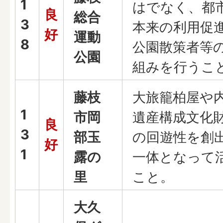
1
はでなく、都
良
総合
3
本来の利用促
好
運動
8
公園散策者等
公園
組みを行うこ
藤枝
大旅籠柏屋や
1
市岡
遺産構成文化
良
3
部玉
の回遊性を創
好
1
露の
一体となって
里
こと。
大久