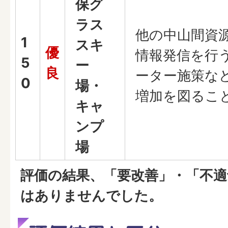
保グ
ラス
他の中山間資
1
スキ
優
情報発信を行
5
ー
良
ーター施策な
0
場・
増加を図るこ
キャ
ンプ
場
評価の結果、「要改善」・「不
はありませんでした。