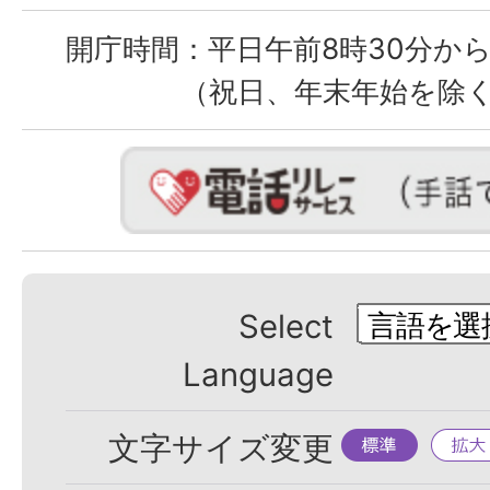
開庁時間：
平日午前8時30分から
（祝日、年末年始を除
Select
Language
標
拡
文字サイズ変更
準
大