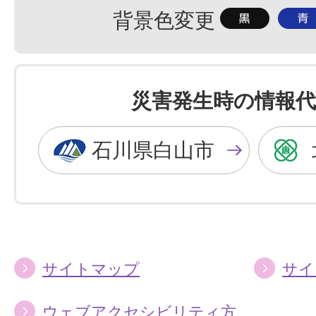
背
背
背景色変更
景
景
色
色
を
を
災害発生時の情報代
黒
青
色
色
石川県白山市
に
に
す
す
る
る
サイトマップ
サイ
ウェブアクセシビリティ方