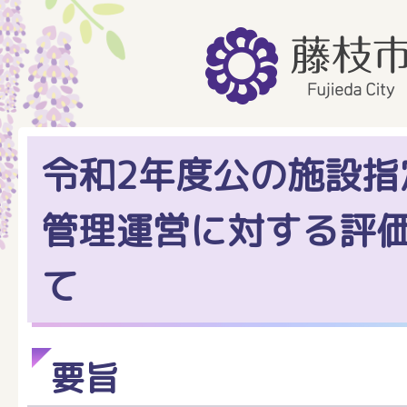
令和2年度公の施設指
管理運営に対する評
て
要旨