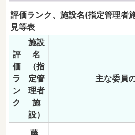
評価ランク、施設名(指定管理者
見等表
施設
評
名
価
（指
ラ
定管
主な委員
ン
理者
ク
施
設）
藤