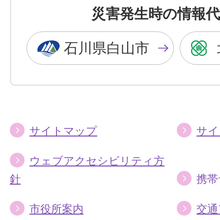
を
を
災害発生時の情報代
黒
青
色
色
石川県白山市
に
に
す
す
る
る
サイトマップ
サイ
ウェブアクセシビリティ方
針
携帯
市役所案内
交通