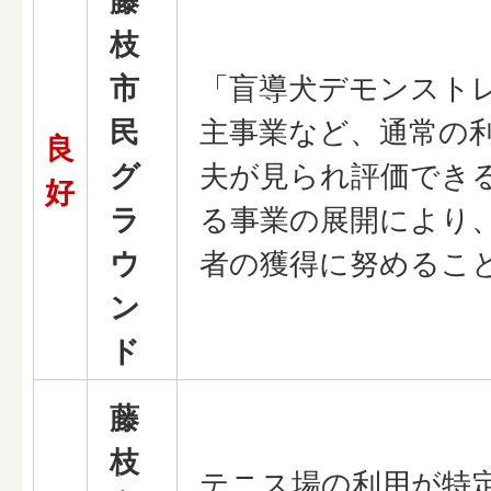
藤
枝
市
「盲導犬デモンスト
民
主事業など、通常の
良
グ
夫が見られ評価でき
好
ラ
る事業の展開により
ウ
者の獲得に努めるこ
ン
ド
藤
枝
テニス場の利用が特