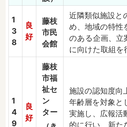
近隣類似施設と
1
藤枝
良
め、地域の特性
3
市民
好
のある企画、立
8
会館
に向けた取組を
藤枝
市福
祉セ
施設の認知度向
1
ン
年齢層を対象と
良
4
ター
実施し、広報活
好
9
的に行い、新た
（き