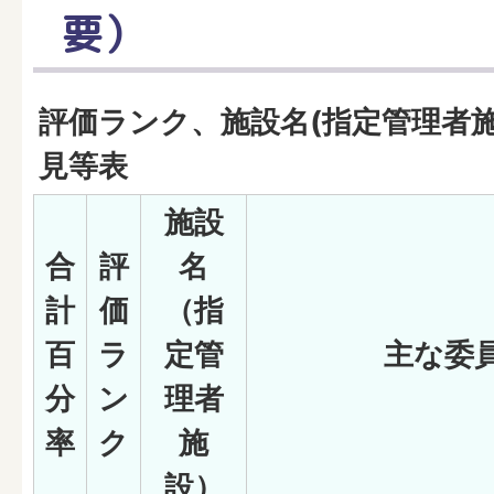
要）
評価ランク、施設名(指定管理者
見等表
施設
合
評
名
計
価
（指
百
ラ
定管
主な委
分
ン
理者
率
ク
施
設）