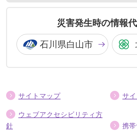
色
色
を
を
災害発生時の情報代
黒
青
色
色
石川県白山市
に
に
す
す
る
る
サイトマップ
サイ
ウェブアクセシビリティ方
針
携帯