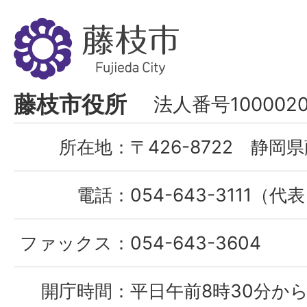
藤
枝
市
Fujieda
藤枝市役所
法人番号1000020
City
所在地：
〒426-8722 静岡県
電話：
054-643-3111（代
ファックス：
054-643-3604
開庁時間：
平日午前8時30分から