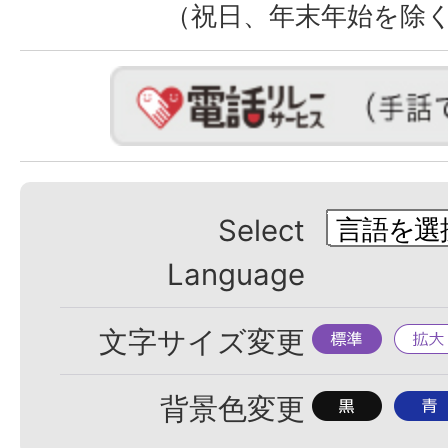
（祝日、年末年始を除
Select
Language
標
拡
文字サイズ変更
準
大
背
背
背景色変更
景
景