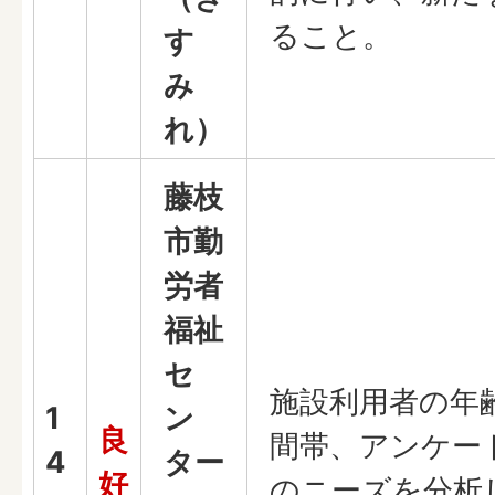
ること。
す
み
れ）
藤枝
市勤
労者
福祉
セ
施設利用者の年
1
ン
良
間帯、アンケー
4
ター
好
のニーズを分析