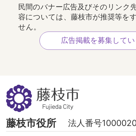
民間のバナー広告及びそのリンク
容については、藤枝市が推奨等を
せん。
広告掲載を募集してい
藤
枝
市
Fujieda
藤枝市役所
法人番号1000020
City