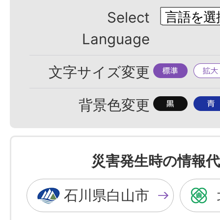
Select
Language
標
拡
文字サイズ変更
準
大
背
背
背景色変更
景
景
色
色
を
を
災害発生時の情報代
黒
青
色
色
石川県白山市
に
に